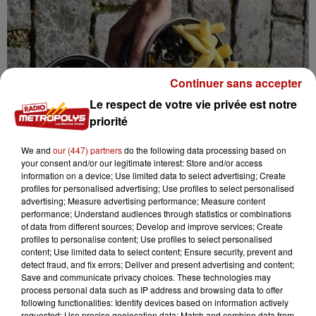
Continuer sans accepter
Le respect de votre vie privée est notre
priorité
We and
our (447) partners
do the following data processing based on
your consent and/or our legitimate interest: Store and/or access
information on a device; Use limited data to select advertising; Create
profiles for personalised advertising; Use profiles to select personalised
advertising; Measure advertising performance; Measure content
performance; Understand audiences through statistics or combinations
LILLE : UN REPAS SOLIDAIRE LE LUNDI DE
of data from different sources; Develop and improve services; Create
BRADERIE
profiles to personalise content; Use profiles to select personalised
content; Use limited data to select content; Ensure security, prevent and
1 000 bénéficiaires d'associations lilloises vont pouvoir
detect fraud, and fix errors; Deliver and present advertising and content;
en profiter
Save and communicate privacy choices. These technologies may
process personal data such as IP address and browsing data to offer
following functionalities: Identify devices based on information actively
requested; Use precise geolocation data; Match and combine data from