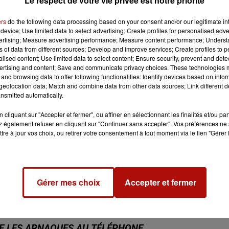
Le respect de votre vie privée est notre priorité
ers
do the following data processing based on your consent and/or our legitimate int
device; Use limited data to select advertising; Create profiles for personalised adver
vertising; Measure advertising performance; Measure content performance; Unders
ns of data from different sources; Develop and improve services; Create profiles to 
alised content; Use limited data to select content; Ensure security, prevent and detect
ertising and content; Save and communicate privacy choices. These technologies
and browsing data to offer following functionalities: Identify devices based on infor
eolocation data; Match and combine data from other data sources; Link different de
nsmitted automatically.
cliquant sur "Accepter et fermer", ou affiner en sélectionnant les finalités et/ou pa
 également refuser en cliquant sur "Continuer sans accepter". Vos préférences ne 
tre à jour vos choix, ou retirer votre consentement à tout moment via le lien "Gérer 
48 
Gérer mes choix
Accepter et fermer
RE LES ARNAQUES AU TÉLÉPHONE