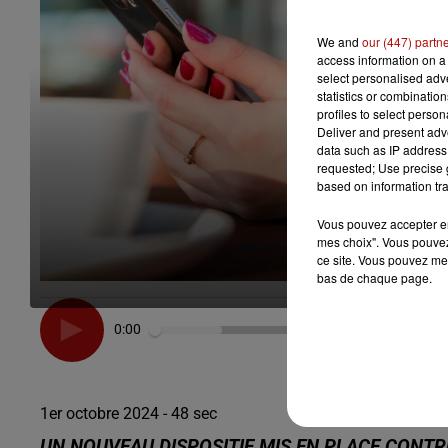
We and
our (447) partn
access information on a 
select personalised ad
statistics or combinatio
profiles to select person
Deliver and present adv
data such as IP address 
requested; Use precise g
based on information tra
Vous pouvez accepter en 
mes choix". Vous pouvez
ce site. Vous pouvez met
bas de chaque page.
0:00
1er octobre 2024 - 48 sec
UN NOUVEAU DISPOSITIF MIS EN PLACE CONT