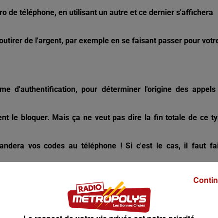
 de téléphone, en utilisant un autre et ce dernier s'affichera
utirer de l'argent, par exemple en se faisant passer pour votr
e d'authentification, pour déterminer l'origine des appels
nt le bloquer. Mais ça ne veut pas dire la fin totale de ce t
ndera vos codes au téléphone ! Si c'est le cas, il faut fa
Contin