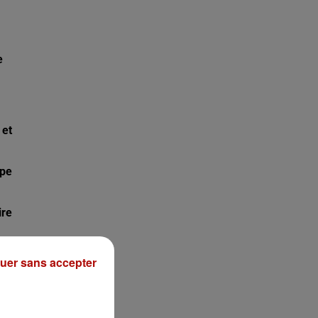
e
 et
ype
ire
uer sans accepter