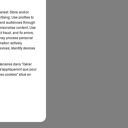
erest: Store and/or
tising; Use profiles to
tand audiences through
personalise content; Use
 fraud, and fix errors;
 may process personal
mation actively
vices; Identify devices
rtenaires dans "Gérer
s'appliqueront que pour
les cookies" situé en
sec