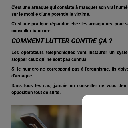
C'est une arnaque qui consiste à masquer son vrai numéro
sur le mobile d'une potentielle victime.
C'est une pratique répandue chez les arnaqueurs, pour so
conseiller bancaire.
COMMENT LUTTER CONTRE ÇA ?
Les opérateurs téléphoniques vont instaurer un systèm
stopper ceux qui ne sont pas connus.
Si le numéro ne correspond pas à l'organisme, ils doive
d'arnaque...
Dans tous les cas, jamais un conseiller ne vous dema
opposition tout de suite.