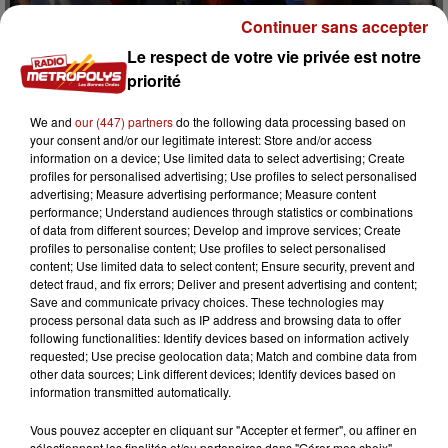
Continuer sans accepter
15 juin 2026
Le respect de votre vie privée est notre
MONDIAL : UNE FAN ZONE OUVRE À ROUBAIX
priorité
1 000 places seront disponibles, pour suivre sur écran
géant les matchs des Bleus, au Parc des Sports.
We and
our (447) partners
do the following data processing based on
your consent and/or our legitimate interest: Store and/or access
information on a device; Use limited data to select advertising; Create
profiles for personalised advertising; Use profiles to select personalised
advertising; Measure advertising performance; Measure content
performance; Understand audiences through statistics or combinations
of data from different sources; Develop and improve services; Create
profiles to personalise content; Use profiles to select personalised
content; Use limited data to select content; Ensure security, prevent and
detect fraud, and fix errors; Deliver and present advertising and content;
Save and communicate privacy choices. These technologies may
process personal data such as IP address and browsing data to offer
following functionalities: Identify devices based on information actively
requested; Use precise geolocation data; Match and combine data from
12 juin 2026
other data sources; Link different devices; Identify devices based on
LES ARCHÉOJEUX DE RETOUR À SAINT-OMER
information transmitted automatically.
3ème édition des Archéojeux à Saint-Omer cet été : des
Vous pouvez accepter en cliquant sur "Accepter et fermer", ou affiner en
jeux historiques et adaptés aux enfants de 0 à 14 ans.
sélectionnant les finalités et/ou partenaires dans "Gérer mes choix".