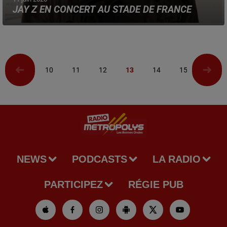
JAY Z EN CONCERT AU STADE DE FRANCE
Le rappeur américain est de retour en France, pour une
date unique, le 10 septembre prochain.
10
11
12
13
14
15
16
NEWS
PODCASTS
LA RADIO
PARTICIPEZ
RÉGIE PUB