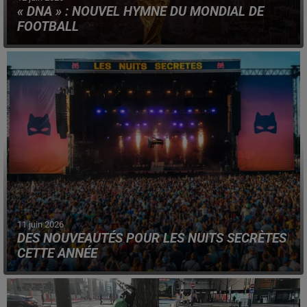
« DNA » : NOUVEL HYMNE DU MONDIAL DE
FOOTBALL
Révélé pour l'ouverture de la compétition, le titre est
porté par David Guetta, la chanteuse Ejae et le ténor
Andrea Boccelli.
11 juin 2026
DES NOUVEAUTÉS POUR LES NUITS SECRÈTES
CETTE ANNÉE
Le festival revient à Aulnoye-Aymeries du 10 au 12
juillet, avec quelques changements pour cette édition.