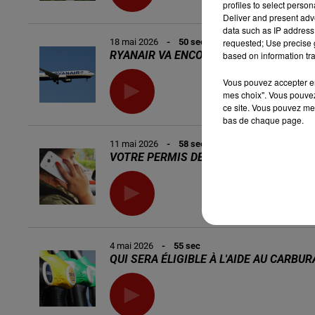
profiles to select person
Deliver and present adv
data such as IP address 
requested; Use precise g
18 mai 2026
- 50 sec
RYANAIR VA ENCORE BIENTÔT DURCIR S
based on information tra
Vous pouvez accepter en 
mes choix". Vous pouvez
ce site. Vous pouvez met
bas de chaque page.
11 mai 2026
- 58 sec
VOTRE PERMIS DE CONDUIRE PEUT-ÊTR
4 mai 2026
- 55 sec
QUI SERA ÉLIGIBLE À L'AIDE AU CARB