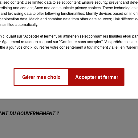
alised content; Use limited data to select content; Ensure security, prevent and detect
ertising and content; Save and communicate privacy choices. These technologies
and browsing data to offer following functionalities: Identify devices based on infor
eolocation data; Match and combine data from other data sources; Link different de
ES RÈGLES !
nsmitted automatically.
cliquant sur "Accepter et fermer", ou affiner en sélectionnant les finalités et/ou pa
 également refuser en cliquant sur "Continuer sans accepter". Vos préférences ne 
tre à jour vos choix, ou retirer votre consentement à tout moment via le lien "Gérer 
E SUSPENDU DANS LE PAS-DE-CALAIS
Gérer mes choix
Accepter et fermer
URANT DU GOUVERNEMENT ?