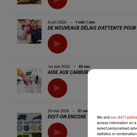
8 juin 2026
- 1 min 1 sec
DE NOUVEAUX DÉLAIS D'ATTENTE POU
1er juin 2026
- 55 sec
AIDE AUX CARBURANTS : LE FORMULAIR
25 mai 2026
- 51 sec
DOIT-ON ENCORE GARDER SA VIGNETTE 
We and
our (447) partn
access information on a 
select personalised ad
statistics or combinatio