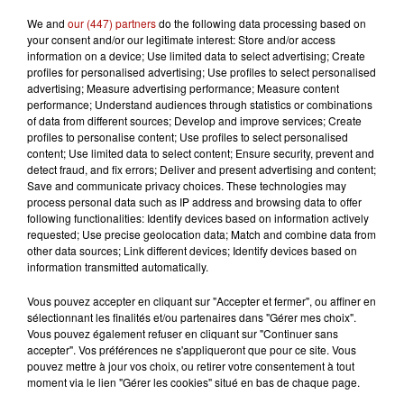
bénéficiaires. Le simulateur d'éligibilité, lui, est toujours
We and
our (447) partners
do the following data processing based on
disponible,
sur ce site
.
your consent and/or our legitimate interest: Store and/or access
information on a device; Use limited data to select advertising; Create
profiles for personalised advertising; Use profiles to select personalised
advertising; Measure advertising performance; Measure content
performance; Understand audiences through statistics or combinations
of data from different sources; Develop and improve services; Create
profiles to personalise content; Use profiles to select personalised
content; Use limited data to select content; Ensure security, prevent and
detect fraud, and fix errors; Deliver and present advertising and content;
Save and communicate privacy choices. These technologies may
process personal data such as IP address and browsing data to offer
following functionalities: Identify devices based on information actively
requested; Use precise geolocation data; Match and combine data from
other data sources; Link different devices; Identify devices based on
information transmitted automatically.
Vous pouvez accepter en cliquant sur "Accepter et fermer", ou affiner en
sélectionnant les finalités et/ou partenaires dans "Gérer mes choix".
Vous pouvez également refuser en cliquant sur "Continuer sans
accepter". Vos préférences ne s'appliqueront que pour ce site. Vous
pouvez mettre à jour vos choix, ou retirer votre consentement à tout
moment via le lien "Gérer les cookies" situé en bas de chaque page.