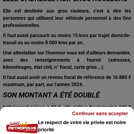
Elle est destinée aux gros rouleurs, c'est à dire les
personnes qui utilisent leur véhicule personnel à des fins
professionnelles.
Il faut aussi parcourir au moins 15 kms par trajet domicile-
travail ou au moins 8 000 kms par an.
Une attestation sur l'honneur vous est d'ailleurs demandée,
avec des renseignements à fournir (adresses,
kilométrages, état civil, n° fiscal, carte grise...).
Il faut aussi avoir un revenu fiscal de référence de 16 880 €
maximum, par part, sur l'année 2024.
SON MONTANT A ÉTÉ DOUBLÉ
Initialement prévue à 50 €, elle s'élève finalement à 100 €
Continuer sans accepter
et les versements se font entre 10 jours à deux semaines
après validation.
Le respect de votre vie privée est notre
priorité
Elle arrive directement sur le compte bancaire des