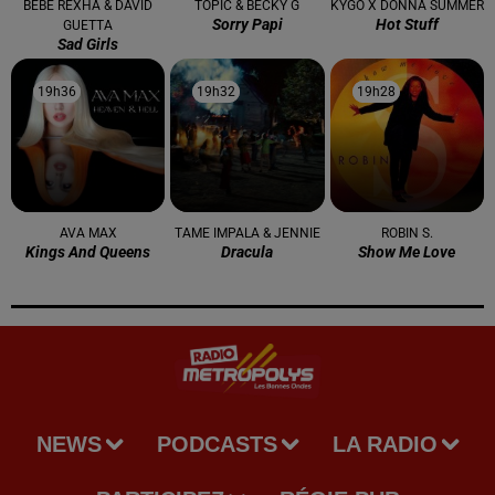
BEBE REXHA & DAVID
TOPIC & BECKY G
KYGO X DONNA SUMMER
Sorry Papi
Hot Stuff
GUETTA
Sad Girls
19h36
19h36
19h32
19h32
19h28
19h28
AVA MAX
TAME IMPALA & JENNIE
ROBIN S.
Kings And Queens
Dracula
Show Me Love
NEWS
PODCASTS
LA RADIO