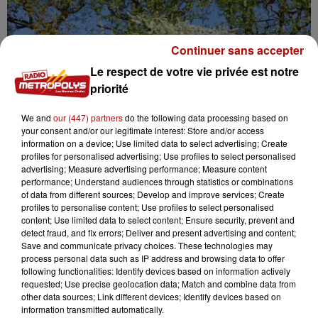
Continuer sans accepter
Le respect de votre vie privée est notre
priorité
We and
our (447) partners
do the following data processing based on
your consent and/or our legitimate interest: Store and/or access
information on a device; Use limited data to select advertising; Create
profiles for personalised advertising; Use profiles to select personalised
advertising; Measure advertising performance; Measure content
performance; Understand audiences through statistics or combinations
of data from different sources; Develop and improve services; Create
profiles to personalise content; Use profiles to select personalised
content; Use limited data to select content; Ensure security, prevent and
detect fraud, and fix errors; Deliver and present advertising and content;
Save and communicate privacy choices. These technologies may
7 août 2026
process personal data such as IP address and browsing data to offer
Le Jardin des plantes veut devenir Jardin
following functionalities: Identify devices based on information actively
botanique
requested; Use precise geolocation data; Match and combine data from
other data sources; Link different devices; Identify devices based on
information transmitted automatically.