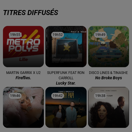
TITRES DIFFUSÉS
19h55
19h55
19h52
19h52
19h49
19h49
MARTIN GARRIX X U2
SUPERFUNK FEAT RON
DISCO LINES & TINASHE
Fireflies.
No Broke Boys
CARROLL
Lucky Star.
19h46
19h46
19h42
19h42
19h38
19h38