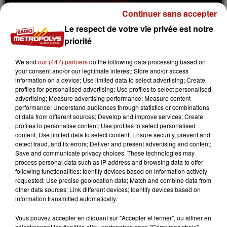
27 mai 2026
Continuer sans accepter
NOUVEAU TITRE DE MYLÈNE FARMER CE
Le respect de votre vie privée est notre
VENDREDI !
priorité
« C'est à qui le tour ? » figurera sur le 13ème album
studio de la chanteuse française.
We and
our (447) partners
do the following data processing based on
your consent and/or our legitimate interest: Store and/or access
information on a device; Use limited data to select advertising; Create
profiles for personalised advertising; Use profiles to select personalised
advertising; Measure advertising performance; Measure content
performance; Understand audiences through statistics or combinations
of data from different sources; Develop and improve services; Create
profiles to personalise content; Use profiles to select personalised
content; Use limited data to select content; Ensure security, prevent and
detect fraud, and fix errors; Deliver and present advertising and content;
Save and communicate privacy choices. These technologies may
process personal data such as IP address and browsing data to offer
following functionalities: Identify devices based on information actively
26 mai 2026
requested; Use precise geolocation data; Match and combine data from
VIANNEY REPART EN TOURNÉE ET PASSE PAR
other data sources; Link different devices; Identify devices based on
LA RÉGION
information transmitted automatically.
Le chanteur l'a annoncé sur ses réseaux sociaux, pour
Vous pouvez accepter en cliquant sur "Accepter et fermer", ou affiner en
une quarantaine de dates à travers la France.
sélectionnant les finalités et/ou partenaires dans "Gérer mes choix".