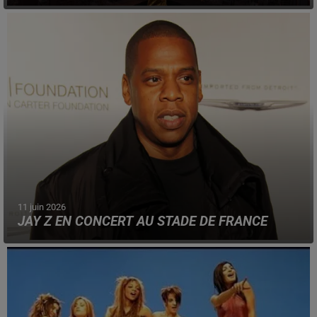
Révélé pour l'ouverture de la compétition, le titre est
porté par David Guetta, la chanteuse Ejae et le ténor
Andrea Boccelli.
11 juin 2026
JAY Z EN CONCERT AU STADE DE FRANCE
Le rappeur américain est de retour en France, pour une
date unique, le 10 septembre prochain.