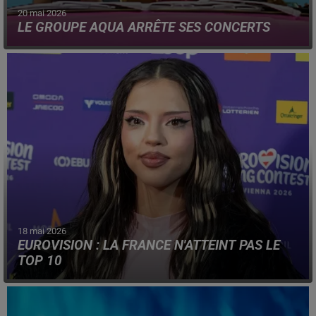
20 mai 2026
LE GROUPE AQUA ARRÊTE SES CONCERTS
Le trio fondateur danois a annoncé arrêter la scène, sur
ses réseaux sociaux, 30 ans après ses débuts.
18 mai 2026
EUROVISION : LA FRANCE N'ATTEINT PAS LE
TOP 10
Monroe et son titre "Regarde !" n'ont finalement pas
convaincu le public, samedi soir, lors du concours, en
Autriche.