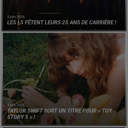
5 juin 2026
LES L5 FÊTENT LEURS 25 ANS DE CARRIÈRE !
Le groupe féminin ont remporté la première saison de
l'émission Popstars, en 2001, sur M6.
2 juin 2026
TAYLOR SWIFT SORT UN TITRE POUR « TOY
STORY 5 » !
« I Knew It, I Knew You » sortira officiellement ce