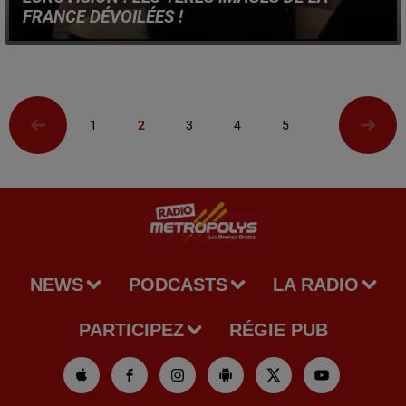
FRANCE DÉVOILÉES !
La finale du concours musical a lieu le samedi 16 mai,
depuis Vienne, en Autriche.
1
2
3
4
5
NEWS
PODCASTS
LA RADIO
PARTICIPEZ
RÉGIE PUB