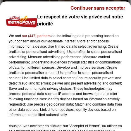
8 juin 2026
Continuer sans accepter
UN JOB DATING MULTISERVICES ORGANISÉ À
Le respect de votre vie privée est notre
AMIENS
priorité
Une trentaine de postes seront à pourvoir, auprès de
différentes entreprises du territoire picard.
We and
our (447) partners
do the following data processing based on
your consent and/or our legitimate interest: Store and/or access
information on a device; Use limited data to select advertising; Create
profiles for personalised advertising; Use profiles to select personalised
advertising; Measure advertising performance; Measure content
performance; Understand audiences through statistics or combinations
of data from different sources; Develop and improve services; Create
profiles to personalise content; Use profiles to select personalised
content; Use limited data to select content; Ensure security, prevent and
detect fraud, and fix errors; Deliver and present advertising and content;
Save and communicate privacy choices. These technologies may
process personal data such as IP address and browsing data to offer
following functionalities: Identify devices based on information actively
8 juin 2026
requested; Use precise geolocation data; Match and combine data from
OUVERTURE DES INSCRIPTIONS POUR LA
other data sources; Link different devices; Identify devices based on
BRADERIE DE LILLE CETTE SEMAINE
information transmitted automatically.
Elle reviendra du samedi 5 septembre 8 h au dimanche 6
Vous pouvez accepter en cliquant sur "Accepter et fermer", ou affiner en
septembre, 18 h, dans les rues de Lille.
sélectionnant les finalités et/ou partenaires dans "Gérer mes choix".