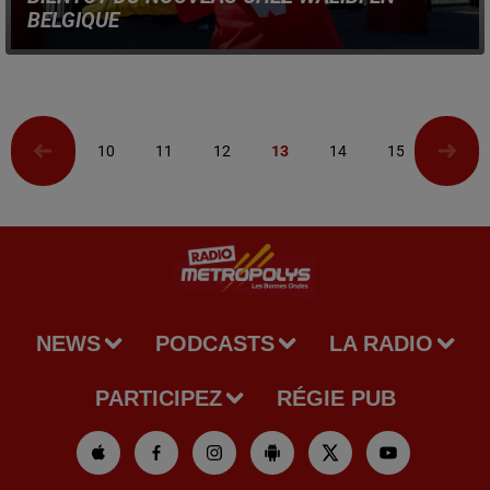
BELGIQUE
Nouvelle attraction et nouvelle zone pour le parc
d'attractions belge !
10
11
12
13
14
15
16
NEWS
PODCASTS
LA RADIO
PARTICIPEZ
RÉGIE PUB