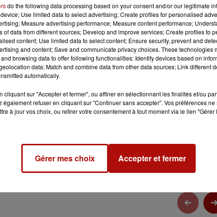
ers
do the following data processing based on your consent and/or our legitimate int
device; Use limited data to select advertising; Create profiles for personalised adver
vertising; Measure advertising performance; Measure content performance; Unders
ns of data from different sources; Develop and improve services; Create profiles to 
alised content; Use limited data to select content; Ensure security, prevent and detect
ertising and content; Save and communicate privacy choices. These technologies
and browsing data to offer following functionalities: Identify devices based on infor
eolocation data; Match and combine data from other data sources; Link different de
nsmitted automatically.
1 min 36 
cliquant sur "Accepter et fermer", ou affiner en sélectionnant les finalités et/ou pa
 également refuser en cliquant sur "Continuer sans accepter". Vos préférences ne 
tre à jour vos choix, ou retirer votre consentement à tout moment via le lien "Gérer 
" POUR SOUTENIR LES MALADES
Gérer mes choix
Accepter et fermer