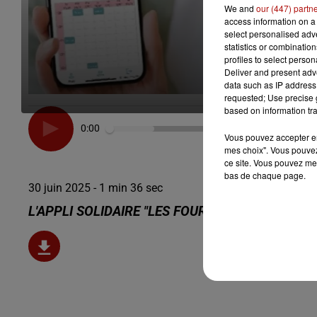
We and
our (447) partn
access information on a 
select personalised ad
statistics or combinatio
profiles to select person
Deliver and present adv
data such as IP address 
requested; Use precise g
based on information tra
0:00
Vous pouvez accepter en 
mes choix". Vous pouvez
ce site. Vous pouvez met
bas de chaque page.
30 juin 2025 - 1 min 36 sec
L'APPLI SOLIDAIRE "LES FOURCHETTES ROSES