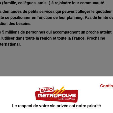
es (famille, collègues, amis..) à rejoindre leur communauté.
 demandes de petits services qui peuvent alléger le quotidien
te se positionner en fonction de leur planning.
Pas de limite d
ction des besoins.
e 5 millions de personnes qui accompagnent un proche atteint
utiliser dans toute la région et toute la France. Prochaine
nternational.
Contin
Le respect de votre vie privée est notre priorité