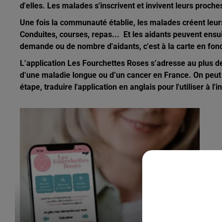
d'elles. Les malades s'inscrivent et invivent leurs proch
Une fois la communauté établie, les malades créent leurs
Conduites, courses, repas... Et les aidants peuvent ensui
demande ou de nombre d'aidants, c'est à la carte en fon
L’application Les Fourchettes Roses s’adresse au plus d
d’une maladie longue ou d’un cancer en France. On peut l'
étape, traduire l'application en anglais pour l'utiliser à l'i