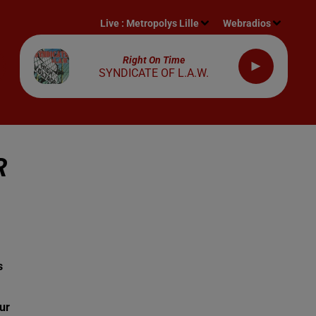
Live :
Metropolys Lille
Webradios
Right On Time
SYNDICATE OF L.A.W.
R
s
ur