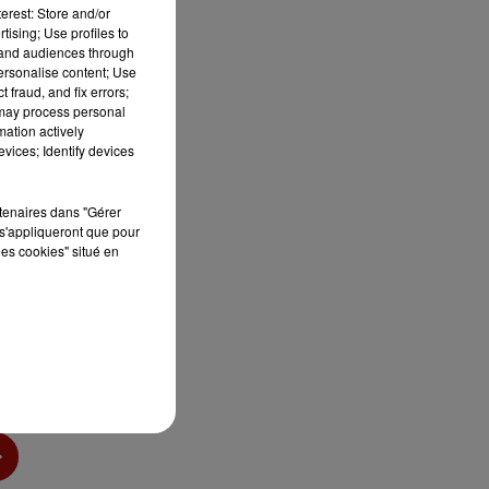
erest: Store and/or
tising; Use profiles to
tand audiences through
personalise content; Use
 fraud, and fix errors;
 may process personal
mation actively
vices; Identify devices
sec
rtenaires dans "Gérer
s'appliqueront que pour
les cookies" situé en