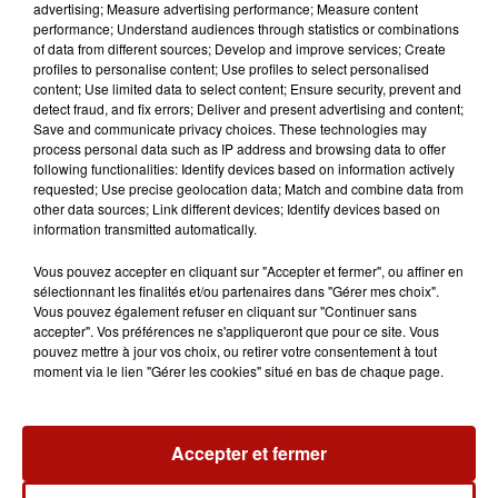
advertising; Measure advertising performance; Measure content
performance; Understand audiences through statistics or combinations
of data from different sources; Develop and improve services; Create
profiles to personalise content; Use profiles to select personalised
content; Use limited data to select content; Ensure security, prevent and
detect fraud, and fix errors; Deliver and present advertising and content;
Des événements habituels seront de retour, comme la Nuit
Save and communicate privacy choices. These technologies may
de la Chouette, et d'autres plus insolites, comme la visite
process personal data such as IP address and browsing data to offer
following functionalities: Identify devices based on information actively
d'un parc éolien.
requested; Use precise geolocation data; Match and combine data from
other data sources; Link different devices; Identify devices based on
Tout est gratuit et accessible dès 6 ans, mais sur
information transmitted automatically.
inscriptions. Elles ouvrent 3 mois avant la date de chaque
animation.
Vous pouvez accepter en cliquant sur "Accepter et fermer", ou affiner en
sélectionnant les finalités et/ou partenaires dans "Gérer mes choix".
Retrouvez toutes les informations et l'agenda détaillé
sur le
Vous pouvez également refuser en cliquant sur "Continuer sans
site de la Communauté urbaine d'Arras
accepter". Vos préférences ne s'appliqueront que pour ce site. Vous
.
pouvez mettre à jour vos choix, ou retirer votre consentement à tout
moment via le lien "Gérer les cookies" situé en bas de chaque page.
Accepter et fermer