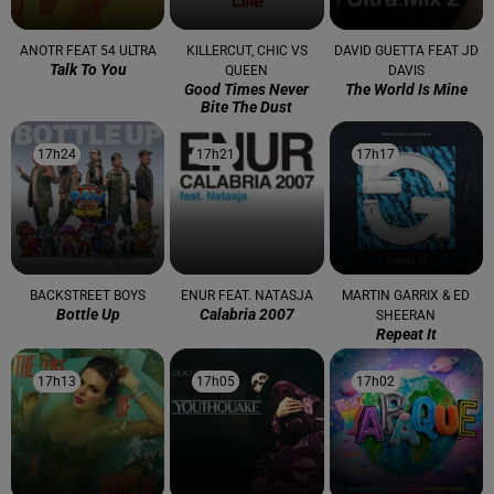
ANOTR FEAT 54 ULTRA
KILLERCUT, CHIC VS
DAVID GUETTA FEAT JD
Talk To You
QUEEN
DAVIS
Good Times Never
The World Is Mine
Bite The Dust
17h24
17h24
17h21
17h21
17h17
17h17
BACKSTREET BOYS
ENUR FEAT. NATASJA
MARTIN GARRIX & ED
Bottle Up
Calabria 2007
SHEERAN
Repeat It
17h13
17h13
17h05
17h05
17h02
17h02