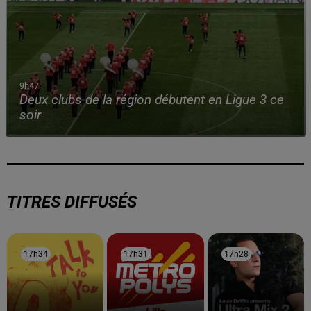
9h47
Deux clubs de la région débutent en Ligue 3 ce
soir
TITRES DIFFUSÉS
17h34
17h34
17h31
17h31
17h28
17h28