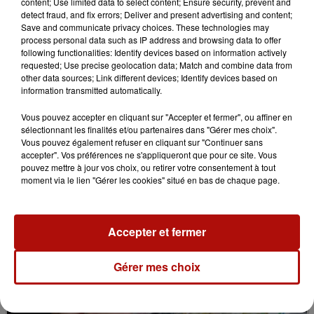
content; Use limited data to select content; Ensure security, prevent and
detect fraud, and fix errors; Deliver and present advertising and content;
Save and communicate privacy choices. These technologies may
process personal data such as IP address and browsing data to offer
following functionalities: Identify devices based on information actively
requested; Use precise geolocation data; Match and combine data from
other data sources; Link different devices; Identify devices based on
information transmitted automatically.
11h05
Vous pouvez accepter en cliquant sur "Accepter et fermer", ou affiner en
Le Jardin des plantes veut devenir Jardin
sélectionnant les finalités et/ou partenaires dans "Gérer mes choix".
botanique
Vous pouvez également refuser en cliquant sur "Continuer sans
accepter". Vos préférences ne s'appliqueront que pour ce site. Vous
pouvez mettre à jour vos choix, ou retirer votre consentement à tout
moment via le lien "Gérer les cookies" situé en bas de chaque page.
Accepter et fermer
Gérer mes choix