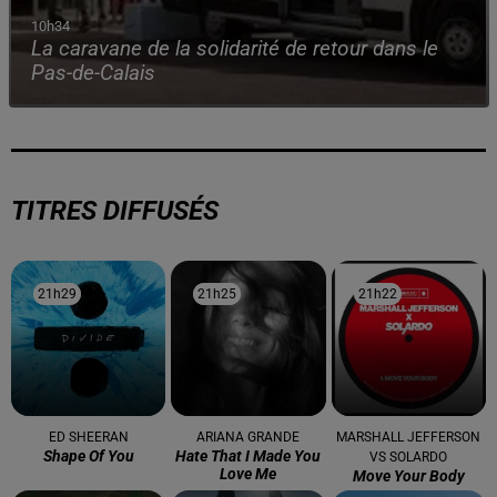
10h34
La caravane de la solidarité de retour dans le
Pas-de-Calais
TITRES DIFFUSÉS
21h29
21h29
21h25
21h25
21h22
21h22
ED SHEERAN
ARIANA GRANDE
MARSHALL JEFFERSON
Shape Of You
Hate That I Made You
VS SOLARDO
Love Me
Move Your Body