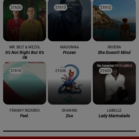
21h20
21h20
21h15
21h15
21h12
21h12
MR. BELT & WEZOL
MADONNA
RIVIERA
It's Not Right But It's
Frozen
She Doesn't Mind
Ok
21h10
21h10
21h06
21h06
21h03
21h03
FRANKY RIZARDO
SHAKIRA
LABELLE
Feel.
Zoo
Lady Marmalade