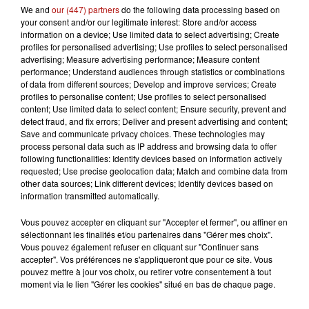
We and
our (447) partners
do the following data processing based on
your consent and/or our legitimate interest: Store and/or access
information on a device; Use limited data to select advertising; Create
profiles for personalised advertising; Use profiles to select personalised
11h39
advertising; Measure advertising performance; Measure content
« L'Odysée » bientôt en 70 mm au Kinepolis de
performance; Understand audiences through statistics or combinations
Lomme !
of data from different sources; Develop and improve services; Create
profiles to personalise content; Use profiles to select personalised
content; Use limited data to select content; Ensure security, prevent and
detect fraud, and fix errors; Deliver and present advertising and content;
Save and communicate privacy choices. These technologies may
process personal data such as IP address and browsing data to offer
following functionalities: Identify devices based on information actively
requested; Use precise geolocation data; Match and combine data from
other data sources; Link different devices; Identify devices based on
information transmitted automatically.
Vous pouvez accepter en cliquant sur "Accepter et fermer", ou affiner en
sélectionnant les finalités et/ou partenaires dans "Gérer mes choix".
Vous pouvez également refuser en cliquant sur "Continuer sans
accepter". Vos préférences ne s'appliqueront que pour ce site. Vous
pouvez mettre à jour vos choix, ou retirer votre consentement à tout
moment via le lien "Gérer les cookies" situé en bas de chaque page.