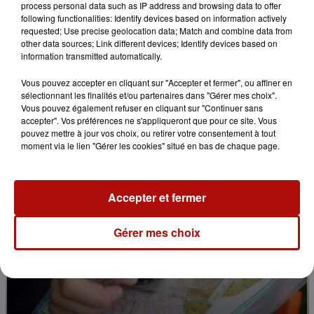
process personal data such as IP address and browsing data to offer
following functionalities: Identify devices based on information actively
requested; Use precise geolocation data; Match and combine data from
other data sources; Link different devices; Identify devices based on
information transmitted automatically.
7 août 2026
Le Jardin des plantes veut devenir Jardin
Vous pouvez accepter en cliquant sur "Accepter et fermer", ou affiner en
botanique
sélectionnant les finalités et/ou partenaires dans "Gérer mes choix".
Vous pouvez également refuser en cliquant sur "Continuer sans
accepter". Vos préférences ne s'appliqueront que pour ce site. Vous
pouvez mettre à jour vos choix, ou retirer votre consentement à tout
moment via le lien "Gérer les cookies" situé en bas de chaque page.
Accepter et fermer
Gérer mes choix