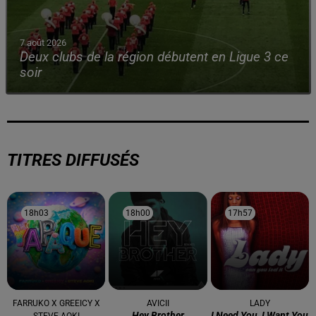
7 août 2026
Deux clubs de la région débutent en Ligue 3 ce
soir
TITRES DIFFUSÉS
18h03
18h03
18h00
18h00
17h57
17h57
FARRUKO X GREEICY X
AVICII
LADY
Hey Brother
I Need You, I Want You