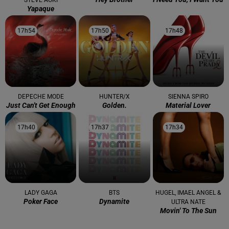
STEVE AOKI
Yapaque
17h54
17h54
17h50
17h50
17h48
17h48
DEPECHE MODE
HUNTER/X
SIENNA SPIRO
Just Can't Get Enough
Golden.
Material Lover
17h40
17h40
17h37
17h37
17h34
17h34
LADY GAGA
BTS
HUGEL, IMAEL ANGEL &
Poker Face
Dynamite
ULTRA NATE
Movin' To The Sun