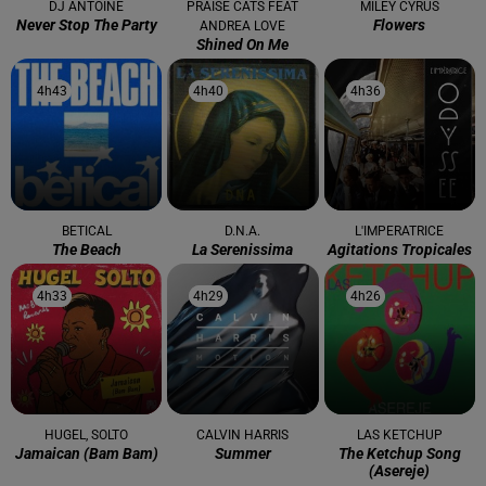
DJ ANTOINE
PRAISE CATS FEAT
MILEY CYRUS
Never Stop The Party
Flowers
ANDREA LOVE
Shined On Me
4h43
4h43
4h40
4h40
4h36
4h36
BETICAL
D.N.A.
L'IMPERATRICE
The Beach
La Serenissima
Agitations Tropicales
4h33
4h33
4h29
4h29
4h26
4h26
HUGEL, SOLTO
CALVIN HARRIS
LAS KETCHUP
Jamaican (bam Bam)
Summer
The Ketchup Song
(asereje)