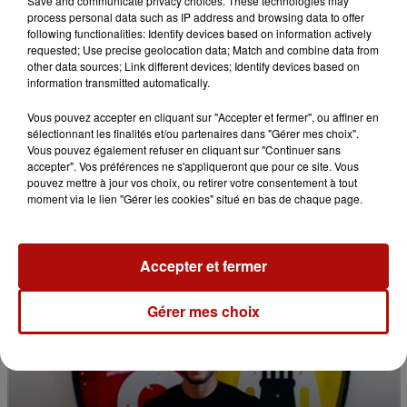
Save and communicate privacy choices. These technologies may
process personal data such as IP address and browsing data to offer
following functionalities: Identify devices based on information actively
requested; Use precise geolocation data; Match and combine data from
other data sources; Link different devices; Identify devices based on
information transmitted automatically.
5 août 2026
Vous pouvez accepter en cliquant sur "Accepter et fermer", ou affiner en
Risque d'incendie : le préfet du Pas-de-Calais
sélectionnant les finalités et/ou partenaires dans "Gérer mes choix".
renforce les mesures
Vous pouvez également refuser en cliquant sur "Continuer sans
accepter". Vos préférences ne s'appliqueront que pour ce site. Vous
pouvez mettre à jour vos choix, ou retirer votre consentement à tout
moment via le lien "Gérer les cookies" situé en bas de chaque page.
Accepter et fermer
Gérer mes choix