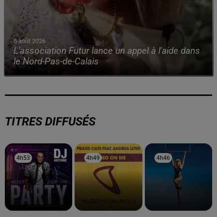
5 août 2026
L'association Futur lance un appel à l'aide dans
le Nord-Pas-de-Calais
TITRES DIFFUSÉS
4h53
4h53
4h49
4h49
4h46
4h46