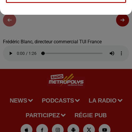
Frédéric Blanc, directeur commercial TUI France
NEWS
PODCASTS
LA RADIO
PARTICIPEZ
RÉGIE PUB