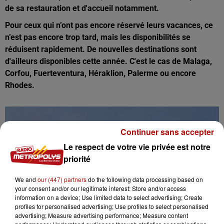
de sa restauration et d'accueil notamment.
Pour ceux qui n’ont pas encore réservé leurs vacances, ce
n’est pas encore trop tard, mais les disponibilités se
réduisent rapidement. De nouvelles destinations sont
d'ailleurs disponibles cette année. C'est le cas de Malaga,
Corfou, Fuerteventura, Héraklion, Palerme ou encore
Rhodes.
Continuer sans accepter
Le respect de votre vie privée est notre
priorité
We and
our (447) partners
do the following data processing based on
your consent and/or our legitimate interest: Store and/or access
information on a device; Use limited data to select advertising; Create
profiles for personalised advertising; Use profiles to select personalised
advertising; Measure advertising performance; Measure content