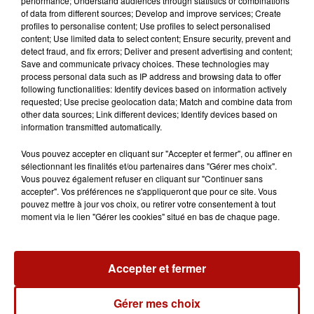
performance; Understand audiences through statistics or combinations
of data from different sources; Develop and improve services; Create
profiles to personalise content; Use profiles to select personalised
content; Use limited data to select content; Ensure security, prevent and
detect fraud, and fix errors; Deliver and present advertising and content;
Save and communicate privacy choices. These technologies may
process personal data such as IP address and browsing data to offer
following functionalities: Identify devices based on information actively
requested; Use precise geolocation data; Match and combine data from
other data sources; Link different devices; Identify devices based on
information transmitted automatically.
Vous pouvez accepter en cliquant sur "Accepter et fermer", ou affiner en
sélectionnant les finalités et/ou partenaires dans "Gérer mes choix".
Vous pouvez également refuser en cliquant sur "Continuer sans
0:00
1 min 26 sec
accepter". Vos préférences ne s'appliqueront que pour ce site. Vous
pouvez mettre à jour vos choix, ou retirer votre consentement à tout
moment via le lien "Gérer les cookies" situé en bas de chaque page.
26 mai 2025 - 1 min 26 sec
Accepter et fermer
TUI PRÉPARE SA SAISON ESTIVALE AU DÉPART DE
LILLE
Gérer mes choix