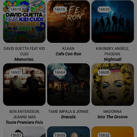
16h19
16h19
16h16
16h16
16h10
16h10
DAVID GUETTA FEAT KID
KLAAN
KAVINSKY, ANGÈLE,
Cafe Con Ron
CUDI
PHOENIX
Memories.
Nightcall
16h07
16h07
16h04
16h04
16h00
16h00
BON ENTENDEUR,
TAME IMPALA & JENNIE
MADONNA
Dracula
Into The Groove
JEANNE MAS
Toute Premiere Fois
15h57
15h57
15h55
15h55
15h52
15h52