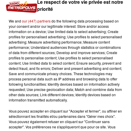
Le respect de votre vie privée est notre
Et de prochaines campagnes arriveront, pour les véhicules
priorité
datant de 2014 à 2019.
We and
our (447) partners
do the following data processing based on
Vous pouvez le vérifier grâce à votre Véhicule
your consent and/or our legitimate interest: Store and/or access
Identification Number
information on a device; Use limited data to select advertising; Create
(VIN)
, une suite de 17 caractères sur
profiles for personalised advertising; Use profiles to select personalised
votre carte grise
(commençant par VR ou VR)
.
advertising; Measure advertising performance; Measure content
performance; Understand audiences through statistics or combinations
of data from different sources; Develop and improve services; Create
profiles to personalise content; Use profiles to select personalised
content; Use limited data to select content; Ensure security, prevent and
detect fraud, and fix errors; Deliver and present advertising and content;
Save and communicate privacy choices. These technologies may
process personal data such as IP address and browsing data to offer
following functionalities: Identify devices based on information actively
requested; Use precise geolocation data; Match and combine data from
other data sources; Link different devices; Identify devices based on
information transmitted automatically.
Vous pouvez accepter en cliquant sur "Accepter et fermer", ou affiner en
sélectionnant les finalités et/ou partenaires dans "Gérer mes choix".
Vous pouvez également refuser en cliquant sur "Continuer sans
accepter". Vos préférences ne s'appliqueront que pour ce site. Vous