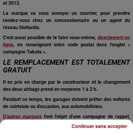
et 2013.
La marque va vous envoyer un courrier, pour prendre
rendez-vous chez un concessionnaire ou un agent du
réseau Stellantis.
C'est aussi possible de le faire vous-même,
directement en
ligne
, en renseignant votre code postal dans l'onglet «
campagne Takata ».
LE REMPLACEMENT EST TOTALEMENT
GRATUIT
Il es pris en charge par le constructeur et le changement
des deux airbags prend en moyenne 1 à 2 h.
Pendant ce temps, les garages doivent prêter des voitures
de coirtoisie ou d'occasion, aux automobilistes.
D'autres marques
font l'objet d'une campagne de rappel,
pour la même raison, mais sans devoir stopper leur
Continuer sans accepter
utilisation.