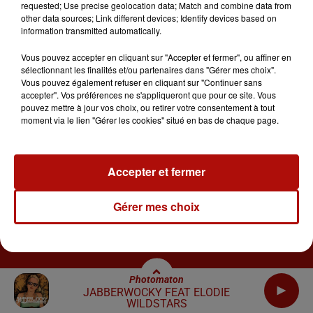
requested; Use precise geolocation data; Match and combine data from
other data sources; Link different devices; Identify devices based on
PARTICIPEZ
RÉGIE PUB
information transmitted automatically.
Vous pouvez accepter en cliquant sur "Accepter et fermer", ou affiner en
sélectionnant les finalités et/ou partenaires dans "Gérer mes choix".
Vous pouvez également refuser en cliquant sur "Continuer sans
accepter". Vos préférences ne s'appliqueront que pour ce site. Vous
Régie Publicitaire
Joindre la Redaction
pouvez mettre à jour vos choix, ou retirer votre consentement à tout
moment via le lien "Gérer les cookies" situé en bas de chaque page.
Mentions Légales
Règlement des Jeux
Plan du site
Accepter et fermer
Archives
2026
2025
2024
2023
2022
Gérer mes choix
Photomaton
JABBERWOCKY FEAT ELODIE
WILDSTARS