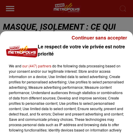
MASQUE, ISOLEMENT : CE QUI
CHANGE À L'ÉCOLE ET OÙ DÈS
Continuer sans accepter
AUJOURD'HUI
Le respect de votre vie privée est notre
priorité
Masque, isolement : ce qui change à l'école et où dès
We and
our (447) partners
do the following data processing based on
aujourd'hui
your consent and/or our legitimate interest: Store and/or access
information on a device; Use limited data to select advertising; Create
profiles for personalised advertising; Use profiles to select personalised
advertising; Measure advertising performance; Measure content
performance; Understand audiences through statistics or combinations
of data from different sources; Develop and improve services; Create
profiles to personalise content; Use profiles to select personalised
content; Use limited data to select content; Ensure security, prevent and
detect fraud, and fix errors; Deliver and present advertising and content;
Save and communicate privacy choices. These technologies may
process personal data such as IP address and browsing data to offer
NEWS
PODCASTS
LA RADIO
following functionalities: Identify devices based on information actively