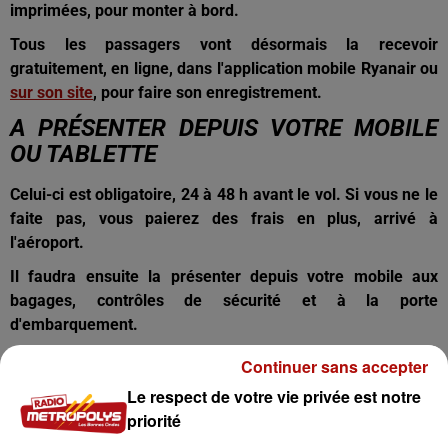
imprimées, pour monter à bord.
Tous les passagers vont désormais la recevoir
gratuitement, en ligne, dans l'application mobile Ryanair ou
sur son site
, pour faire son enregistrement.
A PRÉSENTER DEPUIS VOTRE MOBILE
OU TABLETTE
Celui-ci est obligatoire, 24 à 48 h avant le vol. Si vous ne le
faite pas, vous paierez des frais en plus, arrivé à
l'aéroport.
Il faudra ensuite la présenter depuis votre mobile aux
bagages, contrôles de sécurité et à la porte
d'embarquement.
Exception en cas de perte, vol ou oubli de votre téléphone
Continuer sans accepter
ou tablette, là, les équipes en donneront une directement
Le respect de votre vie privée est notre
sur place.
priorité
Selon Ryanair, cette mesure permet de faire disparaitre les