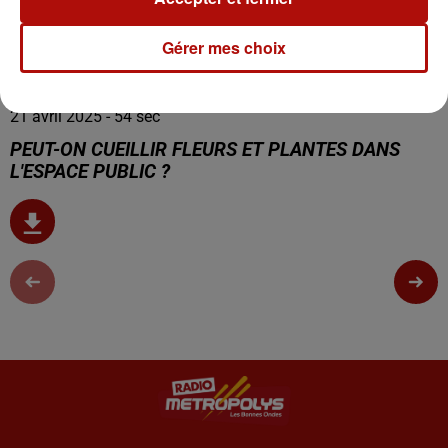
0:00
54 sec
Gérer mes choix
21 avril 2025 - 54 sec
PEUT-ON CUEILLIR FLEURS ET PLANTES DANS
L'ESPACE PUBLIC ?