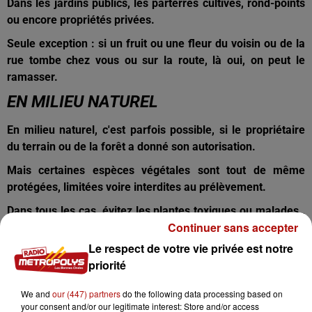
Dans les jardins publics, les parterres cultivés, rond-points
ou encore propriétés privées.
Seule exception : si un fruit ou une fleur du voisin ou de la
rue tombe chez vous ou sur la route, là oui, on peut le
ramasser.
EN MILIEU NATUREL
En milieu naturel, c'est parfois possible, si le propriétaire
du terrain ou de la forêt a donné son autorisation.
Mais certaines espèces végétales sont tout de même
protégées, limitées voire interdites au prélèvement.
Dans tous les cas, évitez les plantes toxiques ou malades ,
Continuer sans accepter
ne les déracinez pas et ne prenez qu'une petite quantité.
Le respect de votre vie privée est notre
Vous avez un inventaire national du patrimoine naturel, en
priorité
fonction des régions,
disponible sur ce site
.
We and
our (447) partners
do the following data processing based on
your consent and/or our legitimate interest: Store and/or access