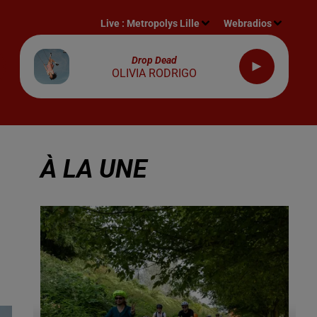
Live :
Metropolys Lille
Webradios
Drop Dead
OLIVIA RODRIGO
À LA UNE