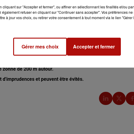
cliquant sur "Accepter et fermer", ou affiner en sélectionnant les finalités et/ou pa
 également refuser en cliquant sur "Continuer sans accepter". Vos préférences ne 
tre à jour vos choix, ou retirer votre consentement à tout moment via le lien "Gérer 
otamment au niveau des cultures.
iture et évitez les activités pouvant entraîner des étincelles,
Gérer mes choix
Accepter et fermer
 également interdits, dans les bois, forêts, friches, prairies,
ne zonne de 200 m autour.
it d'imprudences et peuvent être évités.