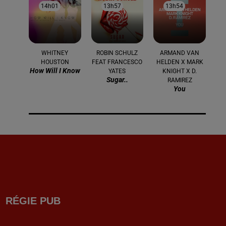
14h01
14h01
13h57
13h57
13h54
13h54
WHITNEY
ROBIN SCHULZ
ARMAND VAN
HOUSTON
FEAT FRANCESCO
HELDEN X MARK
How Will I Know
YATES
KNIGHT X D.
Sugar..
RAMIREZ
You
RÉGIE PUB