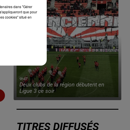
rtenaires dans "Gérer
s'appliqueront que pour
les cookies" situé en
9h47
Deux clubs de la région débutent en
Ligue 3 ce soir
TITRES DIFFUSÉS