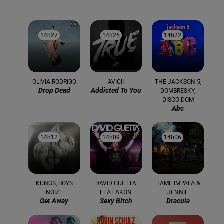
14h27
14h27
14h25
14h25
14h22
14h22
OLIVIA RODRIGO
AVICII
THE JACKSON 5,
Drop Dead
Addicted To You
DOMBRESKY,
DISCO DOM
Abc
14h12
14h12
14h09
14h09
14h06
14h06
KUNGS, BOYS
DAVID GUETTA
TAME IMPALA &
NOIZE
FEAT AKON
JENNIE
Get Away
Sexy Bitch
Dracula