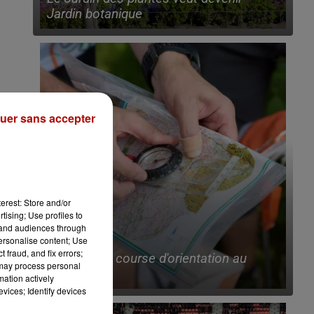
Jardin botanique
uer sans accepter
erest: Store and/or
tising; Use profiles to
tand audiences through
personalise content; Use
10h25
 fraud, and fix errors;
Bientôt une course d'orientation au
 may process personal
ValJoly !
mation actively
vices; Identify devices