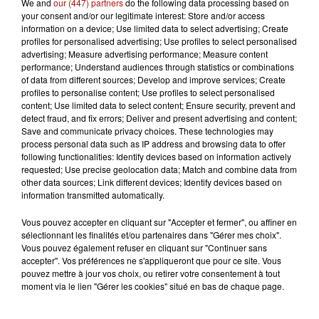
We and
our (447) partners
do the following data processing based on
your consent and/or our legitimate interest: Store and/or access
information on a device; Use limited data to select advertising; Create
7 août 2026
profiles for personalised advertising; Use profiles to select personalised
La forêt de Mormal inaccessible jusqu'en 2027
advertising; Measure advertising performance; Measure content
performance; Understand audiences through statistics or combinations
of data from different sources; Develop and improve services; Create
profiles to personalise content; Use profiles to select personalised
content; Use limited data to select content; Ensure security, prevent and
detect fraud, and fix errors; Deliver and present advertising and content;
Save and communicate privacy choices. These technologies may
process personal data such as IP address and browsing data to offer
following functionalities: Identify devices based on information actively
requested; Use precise geolocation data; Match and combine data from
other data sources; Link different devices; Identify devices based on
information transmitted automatically.
Vous pouvez accepter en cliquant sur "Accepter et fermer", ou affiner en
sélectionnant les finalités et/ou partenaires dans "Gérer mes choix".
Vous pouvez également refuser en cliquant sur "Continuer sans
accepter". Vos préférences ne s'appliqueront que pour ce site. Vous
pouvez mettre à jour vos choix, ou retirer votre consentement à tout
moment via le lien "Gérer les cookies" situé en bas de chaque page.