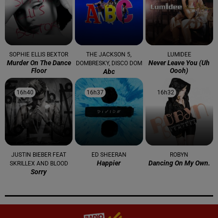
SOPHIE ELLIS BEXTOR
THE JACKSON 5,
LUMIDEE
Murder On The Dance
Never Leave You (uh
DOMBRESKY, DISCO DOM
Floor
Oooh)
Abc
16h40
16h40
16h37
16h37
16h32
16h32
JUSTIN BIEBER FEAT
ED SHEERAN
ROBYN
Happier
Dancing On My Own.
SKRILLEX AND BLOOD
Sorry