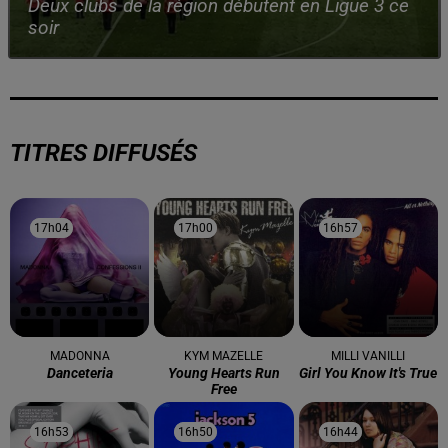
Deux clubs de la région débutent en Ligue 3 ce
soir
TITRES DIFFUSÉS
17h04
17h04
17h00
17h00
16h57
16h57
MADONNA
KYM MAZELLE
MILLI VANILLI
Danceteria
Young Hearts Run
Girl You Know It's True
Free
16h53
16h53
16h50
16h50
16h44
16h44