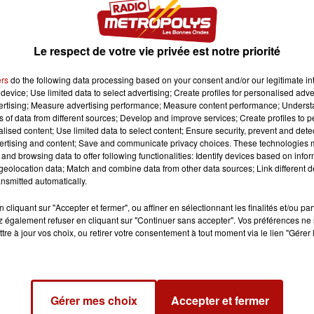
Le respect de votre vie privée est notre priorité
ers
do the following data processing based on your consent and/or our legitimate int
device; Use limited data to select advertising; Create profiles for personalised adver
vertising; Measure advertising performance; Measure content performance; Unders
ns of data from different sources; Develop and improve services; Create profiles to 
alised content; Use limited data to select content; Ensure security, prevent and detect
ertising and content; Save and communicate privacy choices. These technologies
and browsing data to offer following functionalities: Identify devices based on infor
eolocation data; Match and combine data from other data sources; Link different de
nsmitted automatically.
cliquant sur "Accepter et fermer", ou affiner en sélectionnant les finalités et/ou pa
 également refuser en cliquant sur "Continuer sans accepter". Vos préférences ne 
tre à jour vos choix, ou retirer votre consentement à tout moment via le lien "Gérer 
immersive et l'observatoire du planétarium
Orionis
!
Gérer mes choix
Accepter et fermer
 ciel, mais aussi découvrir le système solaire, en plus des Nu