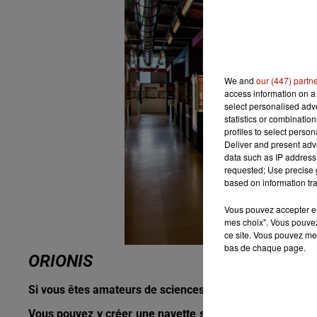
We and
our (447) partn
access information on a 
select personalised ad
statistics or combinatio
profiles to select person
Deliver and present adv
data such as IP address 
requested; Use precise g
based on information tra
Vous pouvez accepter en 
mes choix". Vous pouvez
ce site. Vous pouvez met
bas de chaque page.
ORIONIS
Si vous êtes amateurs de sciences, entrez dans la salle 
Vous pouvez y créer une navette spatiale ou une carte du