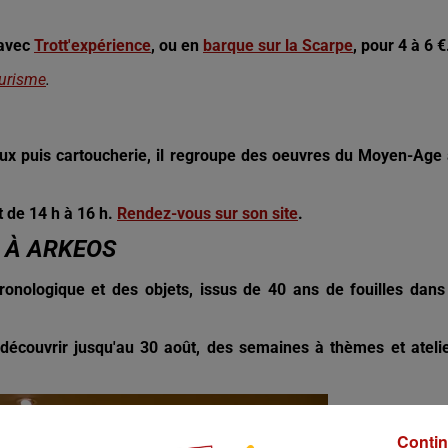
 avec
Trott'expérience
, ou en
barque sur la Scarpe
, pour 4 à 6 
ourisme
.
reux puis cartoucherie, il regroupe des oeuvres du Moyen-Age
t de 14 h à 16 h.
Rendez-vous sur son site
.
 À ARKEOS
nologique et des objets, issus de 40 ans de fouilles dans
 découvrir jusqu'au 30 août, des semaines à thèmes et ateli
Contin