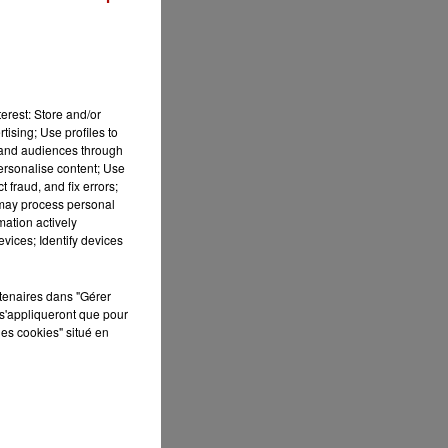
erest: Store and/or
tising; Use profiles to
tand audiences through
personalise content; Use
 fraud, and fix errors;
 may process personal
mation actively
vices; Identify devices
rtenaires dans "Gérer
s'appliqueront que pour
les cookies" situé en
its