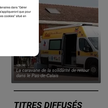
rtenaires dans "Gérer
s'appliqueront que pour
les cookies" situé en
10h34
La caravane de la solidarité de retour
dans le Pas-de-Calais
TITRES DIFFUSÉS