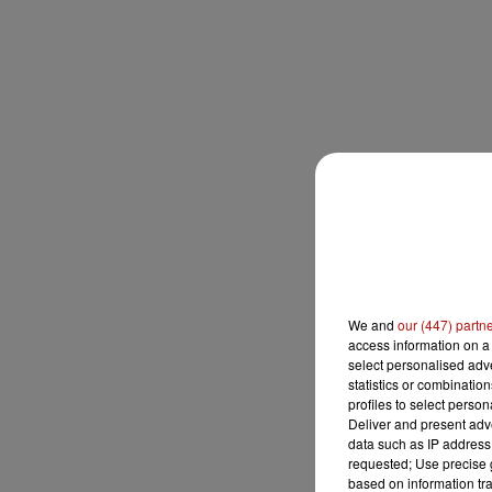
We and
our (447) partn
access information on a 
select personalised ad
statistics or combinatio
profiles to select person
Deliver and present adv
data such as IP address 
requested; Use precise g
based on information tra