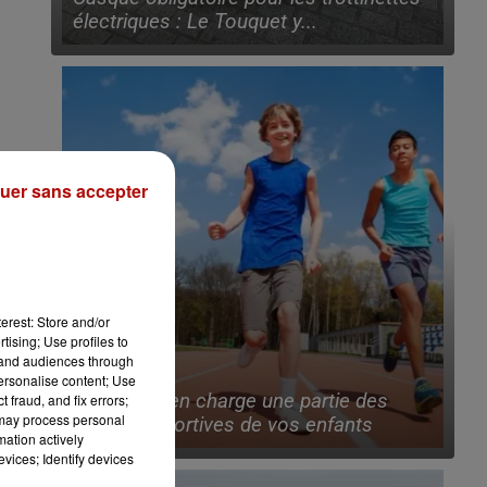
électriques : Le Touquet y...
uer sans accepter
erest: Store and/or
tising; Use profiles to
tand audiences through
personalise content; Use
10h35
Lille prend en charge une partie des
 fraud, and fix errors;
 may process personal
licences sportives de vos enfants
mation actively
vices; Identify devices