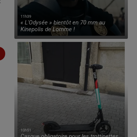
k
11h39
« L'Odysée » bientôt en 70 mm au
Kinepolis de Lomme !
10h51
Casque obligatoire pour les trottinettes