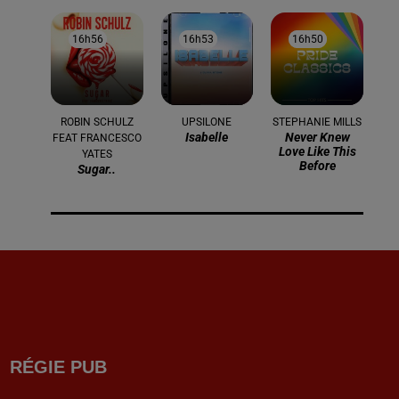
16h56
16h56
16h53
16h53
16h50
16h50
ROBIN SCHULZ
UPSILONE
STEPHANIE MILLS
Isabelle
Never Knew
FEAT FRANCESCO
Love Like This
YATES
Before
Sugar..
RÉGIE PUB