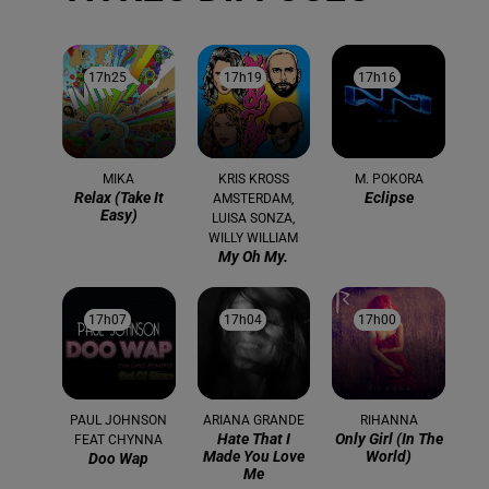
17h25
17h25
17h19
17h19
17h16
17h16
MIKA
KRIS KROSS
M. POKORA
Relax (take It
Eclipse
AMSTERDAM,
Easy)
LUISA SONZA,
WILLY WILLIAM
My Oh My.
17h07
17h07
17h04
17h04
17h00
17h00
PAUL JOHNSON
ARIANA GRANDE
RIHANNA
Hate That I
Only Girl (in The
FEAT CHYNNA
Made You Love
World)
Doo Wap
Me