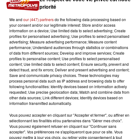
priorité
We and
our (447) partners
do the following data processing based on
your consent and/or our legitimate interest: Store and/or access
information on a device; Use limited data to select advertising; Create
profiles for personalised advertising; Use profiles to select personalised
10h51
advertising; Measure advertising performance; Measure content
Casque obligatoire pour les trottinettes
performance; Understand audiences through statistics or combinations
of data from different sources; Develop and improve services; Create
électriques : Le Touquet y...
profiles to personalise content; Use profiles to select personalised
content; Use limited data to select content; Ensure security, prevent and
detect fraud, and fix errors; Deliver and present advertising and content;
Save and communicate privacy choices. These technologies may
process personal data such as IP address and browsing data to offer
following functionalities: Identify devices based on information actively
requested; Use precise geolocation data; Match and combine data from
other data sources; Link different devices; Identify devices based on
information transmitted automatically.
Vous pouvez accepter en cliquant sur "Accepter et fermer", ou affiner en
sélectionnant les finalités et/ou partenaires dans "Gérer mes choix".
Vous pouvez également refuser en cliquant sur "Continuer sans
accepter". Vos préférences ne s'appliqueront que pour ce site. Vous
pouvez mettre à jour vos choix, ou retirer votre consentement à tout