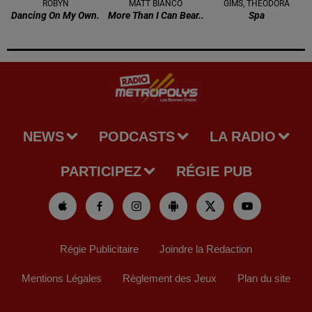
ROBYN
MATT BIANCO
GIMS, THEODORA
Dancing On My Own.
More Than I Can Bear..
Spa
NEWS
PODCASTS
LA RADIO
PARTICIPEZ
RÉGIE PUB
Régie Publicitaire
Joindre la Redaction
Mentions Légales
Règlement des Jeux
Plan du site