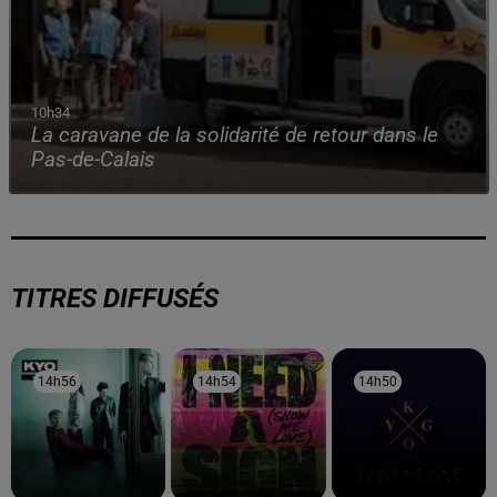
10h34
La caravane de la solidarité de retour dans le
Pas-de-Calais
TITRES DIFFUSÉS
14h56
14h56
14h54
14h54
14h50
14h50