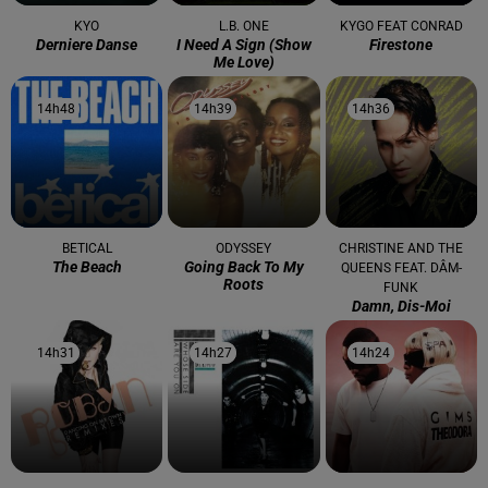
KYO
L.B. ONE
KYGO FEAT CONRAD
Derniere Danse
I Need A Sign (show
Firestone
Me Love)
14h48
14h48
14h39
14h39
14h36
14h36
BETICAL
ODYSSEY
CHRISTINE AND THE
The Beach
Going Back To My
QUEENS FEAT. DÂM-
Roots
FUNK
Damn, Dis-Moi
14h31
14h31
14h27
14h27
14h24
14h24