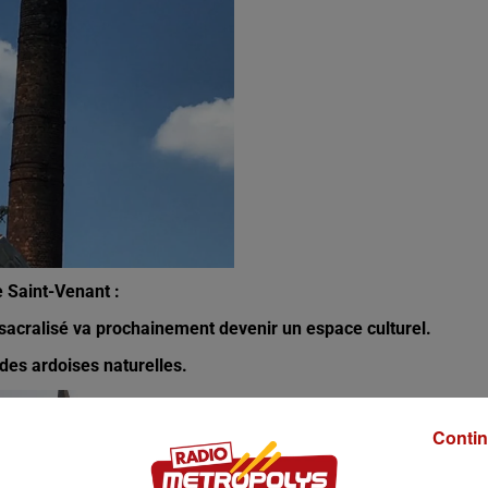
 Saint-Venant :
désacralisé va prochainement devenir un espace culturel.
des ardoises naturelles.
Contin