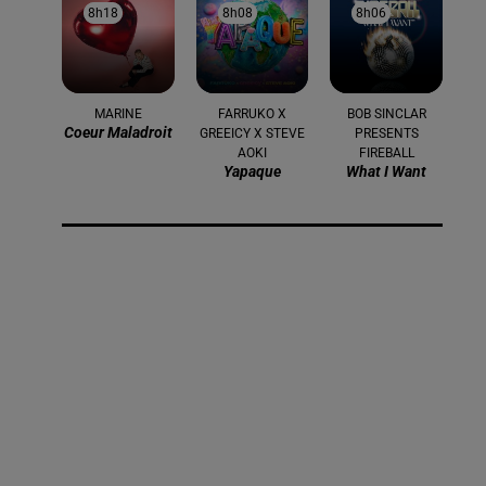
8h18
8h18
8h08
8h08
8h06
8h06
MARINE
FARRUKO X
BOB SINCLAR
Coeur Maladroit
GREEICY X STEVE
PRESENTS
AOKI
FIREBALL
Yapaque
What I Want