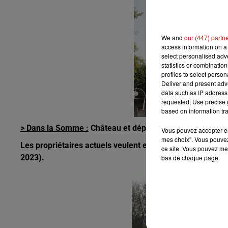
We and
our (447) partn
access information on a 
select personalised ad
statistics or combinatio
profiles to select person
Deliver and present adv
data such as IP address 
requested; Use precise g
based on information tra
> Dans la Somme :
Château et dépendances de Bouillanc
Vous pouvez accepter en 
mes choix". Vous pouvez
Les propriétaires actuels veulent en faire un lieu associ
ce site. Vous pouvez met
2023).
bas de chaque page.