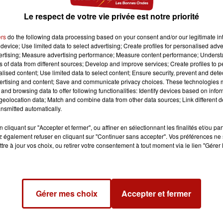
Le respect de votre vie privée est notre priorité
ers
do the following data processing based on your consent and/or our legitimate int
device; Use limited data to select advertising; Create profiles for personalised adver
vertising; Measure advertising performance; Measure content performance; Unders
ns of data from different sources; Develop and improve services; Create profiles to 
alised content; Use limited data to select content; Ensure security, prevent and detect
ertising and content; Save and communicate privacy choices. These technologies
and browsing data to offer following functionalities: Identify devices based on infor
eolocation data; Match and combine data from other data sources; Link different de
nsmitted automatically.
ourt-en-Séry :
cliquant sur "Accepter et fermer", ou affiner en sélectionnant les finalités et/ou pa
 également refuser en cliquant sur "Continuer sans accepter". Vos préférences ne 
atif, mais doivent pour ça effectuer nombreux travaux (jusqu'à f
tre à jour vos choix, ou retirer votre consentement à tout moment via le lien "Gérer 
Gérer mes choix
Accepter et fermer