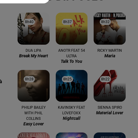
8h40
8h40
8h37
8h37
8h32
8h32
DUA LIPA
ANOTR FEAT 54
RICKY MARTIN
Break My Heart
Maria
ULTRA
Talk To You
8h28
8h28
8h25
8h25
8h22
8h22
à
PHILIP BAILEY
KAVINSKY FEAT
SIENNA SPIRO
Material Lover
WITH PHIL
LOVEFOXX
Nightcall
COLLINS
Easy Lover