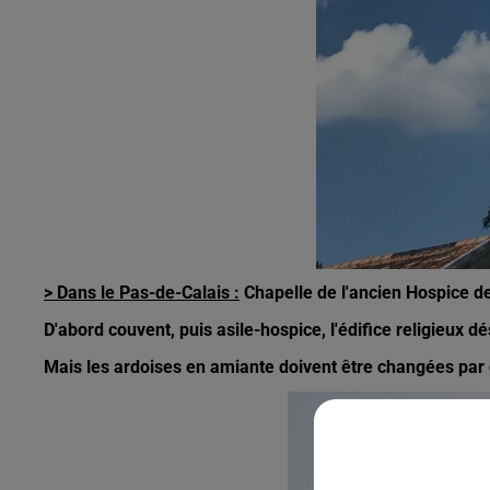
> Dans le Pas-de-Calais :
Chapelle de l'ancien Hospice de
D'abord couvent, puis asile-hospice, l'édifice religieux 
Mais les ardoises en amiante doivent être changées par 