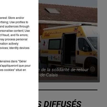
erest: Store and/or
tising; Use profiles to
tand audiences through
personalise content; Use
 fraud, and fix errors;
 may process personal
mation actively
vices; Identify devices
rtenaires dans "Gérer
6 août 2026
s'appliqueront que pour
in
La caravane de la solidarité de retour
les cookies" situé en
dans le Pas-de-Calais
TITRES DIFFUSÉS