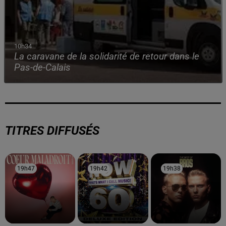
10h34
La caravane de la solidarité de retour dans le
Pas-de-Calais
TITRES DIFFUSÉS
19h47
19h47
19h42
19h42
19h38
19h38