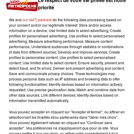
Le respect de votre vie privée est notre
priorité
We and
our (447) partners
do the following data processing based on
your consent and/or our legitimate interest: Store and/or access
information on a device; Use limited data to select advertising; Create
profiles for personalised advertising; Use profiles to select personalised
10h51
advertising; Measure advertising performance; Measure content
Casque obligatoire pour les trottinettes
performance; Understand audiences through statistics or combinations
électriques : Le Touquet y...
of data from different sources; Develop and improve services; Create
profiles to personalise content; Use profiles to select personalised
content; Use limited data to select content; Ensure security, prevent and
detect fraud, and fix errors; Deliver and present advertising and content;
Save and communicate privacy choices. These technologies may
process personal data such as IP address and browsing data to offer
following functionalities: Identify devices based on information actively
requested; Use precise geolocation data; Match and combine data from
other data sources; Link different devices; Identify devices based on
information transmitted automatically.
Vous pouvez accepter en cliquant sur "Accepter et fermer", ou affiner en
sélectionnant les finalités et/ou partenaires dans "Gérer mes choix".
Vous pouvez également refuser en cliquant sur "Continuer sans
accepter". Vos préférences ne s'appliqueront que pour ce site. Vous
pouvez mettre à jour vos choix, ou retirer votre consentement à tout