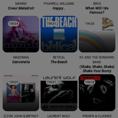
MARINE
PHARRELL WILLIAMS
BROS
Coeur Maladroit
Happy..
When Will I Be
Famous?
19h34
19h34
19h31
19h31
19h28
19h28
MADONNA
BETICAL
KC AND THE SUNSHINE
Danceteria
The Beach
BAND
(shake, Shake, Shake)
Shake Your Booty
19h25
19h25
19h21
19h21
19h18
19h18
ELTON JOHN & BRITNEY
LAURENT WOLF
PROSPA & CLOONEE