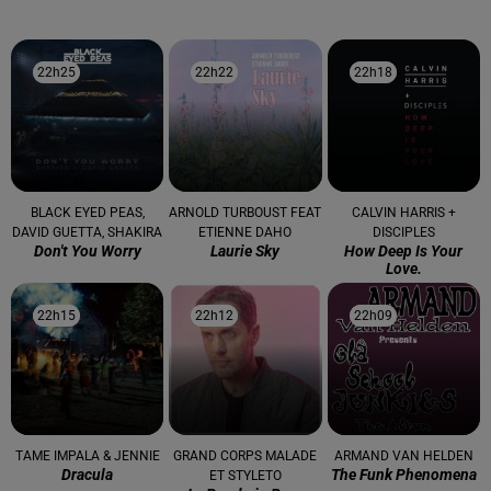
22h25
22h25
22h22
22h22
22h18
22h18
BLACK EYED PEAS,
ARNOLD TURBOUST FEAT
CALVIN HARRIS +
DAVID GUETTA, SHAKIRA
ETIENNE DAHO
DISCIPLES
Don't You Worry
Laurie Sky
How Deep Is Your
Love.
22h15
22h15
22h12
22h12
22h09
22h09
TAME IMPALA & JENNIE
GRAND CORPS MALADE
ARMAND VAN HELDEN
Dracula
The Funk Phenomena
ET STYLETO