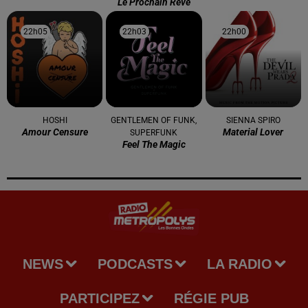
Le Prochain Reve
22h05
22h05
22h03
22h03
22h00
22h00
HOSHI
GENTLEMEN OF FUNK,
SIENNA SPIRO
Amour Censure
Material Lover
SUPERFUNK
Feel The Magic
NEWS
PODCASTS
LA RADIO
PARTICIPEZ
RÉGIE PUB