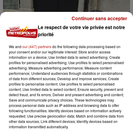
Continuer sans accepter
Le respect de votre vie privée est notre
priorité
We and
our (447) partners
do the following data processing based on
your consent and/or our legitimate interest: Store and/or access
information on a device; Use limited data to select advertising; Create
profiles for personalised advertising; Use profiles to select personalised
advertising; Measure advertising performance; Measure content
performance; Understand audiences through statistics or combinations
of data from different sources; Develop and improve services; Create
profiles to personalise content; Use profiles to select personalised
content; Use limited data to select content; Ensure security, prevent and
10h51
detect fraud, and fix errors; Deliver and present advertising and content;
Casque obligatoire pour les trottinettes
Save and communicate privacy choices. These technologies may
électriques : Le Touquet y...
process personal data such as IP address and browsing data to offer
following functionalities: Identify devices based on information actively
requested; Use precise geolocation data; Match and combine data from
other data sources; Link different devices; Identify devices based on
information transmitted automatically.