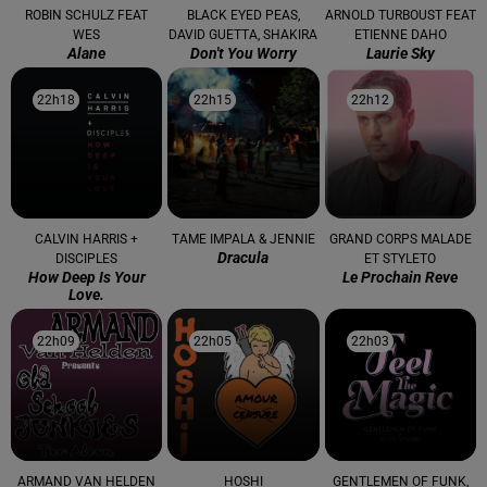
ROBIN SCHULZ FEAT
BLACK EYED PEAS,
ARNOLD TURBOUST FEAT
WES
DAVID GUETTA, SHAKIRA
ETIENNE DAHO
Alane
Don't You Worry
Laurie Sky
22h18
22h18
22h15
22h15
22h12
22h12
CALVIN HARRIS +
TAME IMPALA & JENNIE
GRAND CORPS MALADE
Dracula
DISCIPLES
ET STYLETO
How Deep Is Your
Le Prochain Reve
Love.
22h09
22h09
22h05
22h05
22h03
22h03
ARMAND VAN HELDEN
HOSHI
GENTLEMEN OF FUNK,