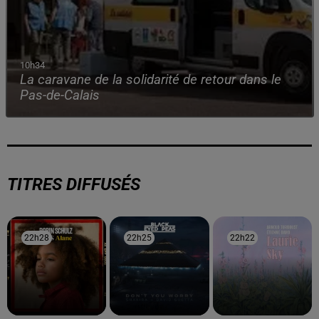
10h34
La caravane de la solidarité de retour dans le
Pas-de-Calais
TITRES DIFFUSÉS
22h28
22h28
22h25
22h25
22h22
22h22