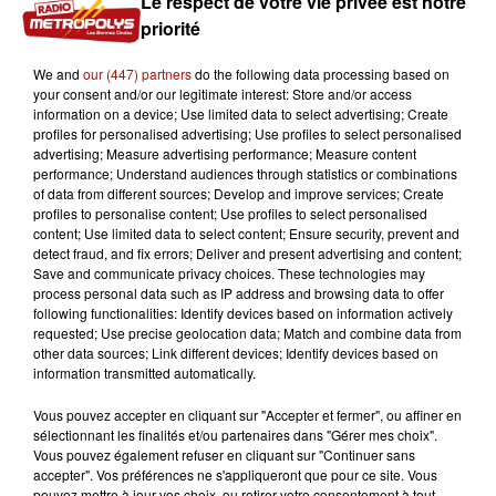
Le respect de votre vie privée est notre
priorité
We and
our (447) partners
do the following data processing based on
your consent and/or our legitimate interest: Store and/or access
information on a device; Use limited data to select advertising; Create
profiles for personalised advertising; Use profiles to select personalised
11h39
advertising; Measure advertising performance; Measure content
« L'Odysée » bientôt en 70 mm au Kinepolis de
performance; Understand audiences through statistics or combinations
of data from different sources; Develop and improve services; Create
Lomme !
profiles to personalise content; Use profiles to select personalised
content; Use limited data to select content; Ensure security, prevent and
detect fraud, and fix errors; Deliver and present advertising and content;
Save and communicate privacy choices. These technologies may
process personal data such as IP address and browsing data to offer
following functionalities: Identify devices based on information actively
requested; Use precise geolocation data; Match and combine data from
other data sources; Link different devices; Identify devices based on
information transmitted automatically.
Vous pouvez accepter en cliquant sur "Accepter et fermer", ou affiner en
sélectionnant les finalités et/ou partenaires dans "Gérer mes choix".
Vous pouvez également refuser en cliquant sur "Continuer sans
accepter". Vos préférences ne s'appliqueront que pour ce site. Vous
pouvez mettre à jour vos choix, ou retirer votre consentement à tout