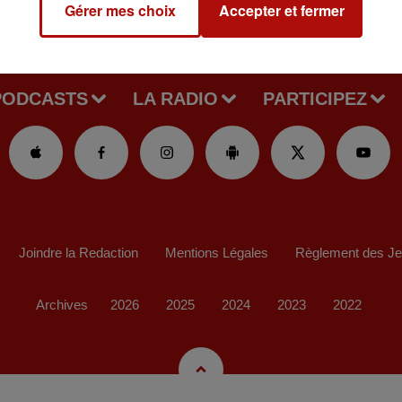
Gérer mes choix
Accepter et fermer
PODCASTS
LA RADIO
PARTICIPEZ
Joindre la Redaction
Mentions Légales
Règlement des J
Archives
2026
2025
2024
2023
2022