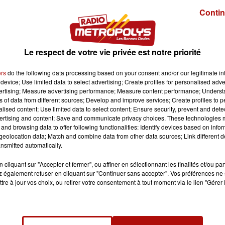
Contin
Le respect de votre vie privée est notre priorité
ers
do the following data processing based on your consent and/or our legitimate int
device; Use limited data to select advertising; Create profiles for personalised adver
vertising; Measure advertising performance; Measure content performance; Unders
ns of data from different sources; Develop and improve services; Create profiles to 
alised content; Use limited data to select content; Ensure security, prevent and detect
ertising and content; Save and communicate privacy choices. These technologies
and browsing data to offer following functionalities: Identify devices based on infor
eolocation data; Match and combine data from other data sources; Link different de
nsmitted automatically.
cliquant sur "Accepter et fermer", ou affiner en sélectionnant les finalités et/ou pa
 également refuser en cliquant sur "Continuer sans accepter". Vos préférences ne 
tre à jour vos choix, ou retirer votre consentement à tout moment via le lien "Gérer 