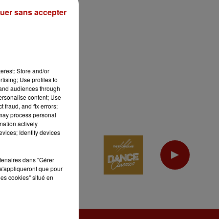
uer sans accepter
erest: Store and/or
tising; Use profiles to
tand audiences through
personalise content; Use
 fraud, and fix errors;
 may process personal
mation actively
vices; Identify devices
rtenaires dans "Gérer
s'appliqueront que pour
les cookies" situé en