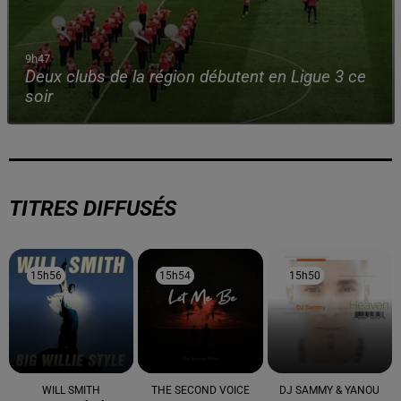
9h47
Deux clubs de la région débutent en Ligue 3 ce
soir
TITRES DIFFUSÉS
15h56
15h56
15h54
15h54
15h50
15h50
WILL SMITH
THE SECOND VOICE
DJ SAMMY & YANOU