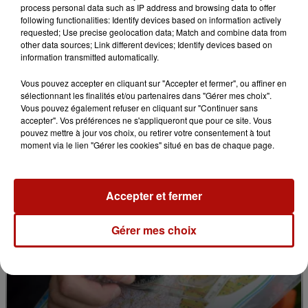
process personal data such as IP address and browsing data to offer
following functionalities: Identify devices based on information actively
requested; Use precise geolocation data; Match and combine data from
other data sources; Link different devices; Identify devices based on
information transmitted automatically.
11h05
Le Jardin des plantes veut devenir Jardin
Vous pouvez accepter en cliquant sur "Accepter et fermer", ou affiner en
botanique
sélectionnant les finalités et/ou partenaires dans "Gérer mes choix".
Vous pouvez également refuser en cliquant sur "Continuer sans
accepter". Vos préférences ne s'appliqueront que pour ce site. Vous
pouvez mettre à jour vos choix, ou retirer votre consentement à tout
moment via le lien "Gérer les cookies" situé en bas de chaque page.
Accepter et fermer
Gérer mes choix