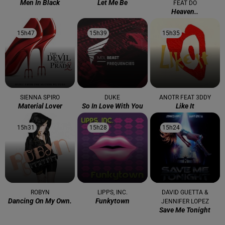
Men In Black
Let Me Be
FEAT DO
Heaven..
15h47
15h47
15h39
15h39
15h35
15h35
SIENNA SPIRO
DUKE
ANOTR FEAT 3DDY
Material Lover
So In Love With You
Like It
15h31
15h31
15h28
15h28
15h24
15h24
ROBYN
LIPPS, INC.
DAVID GUETTA &
Dancing On My Own.
Funkytown
JENNIFER LOPEZ
Save Me Tonight