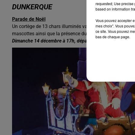
requested; Use precise g
DUNKERQUE
based on information tra
Parade de Noël
Vous pouvez accepter en 
mes choix". Vous pouvez
Un cortège de 13 chars illuminés va s'élancer emmenés pa
ce site. Vous pouvez met
mascottes ainsi que la présence du Père Noël.
bas de chaque page.
Dimanche 14 décembre à 17h, départ de la rue de la Cunett