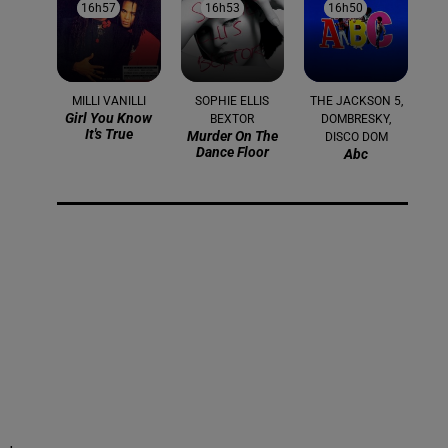
16h57
16h57
16h53
16h53
16h50
16h50
MILLI VANILLI
SOPHIE ELLIS
THE JACKSON 5,
Girl You Know
BEXTOR
DOMBRESKY,
It's True
Murder On The
DISCO DOM
Dance Floor
Abc