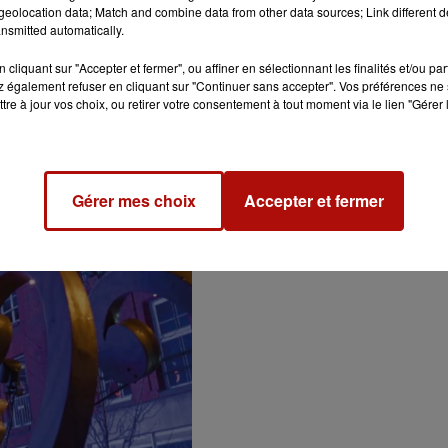
eolocation data; Match and combine data from other data sources; Link different de
nsmitted automatically.
cliquant sur "Accepter et fermer", ou affiner en sélectionnant les finalités et/ou pa
 également refuser en cliquant sur "Continuer sans accepter". Vos préférences ne 
r une locomotive à vapeur géante ! Au programme : fanfares et
tre à jour vos choix, ou retirer votre consentement à tout moment via le lien "Gérer 
e. Gratuit
Gérer mes choix
Accepter et fermer