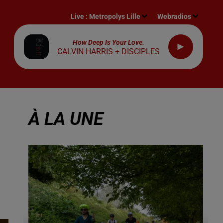
Live :
Metropolys Lille
Webradios
How Deep Is Your Love.
CALVIN HARRIS + DISCIPLES
À LA UNE