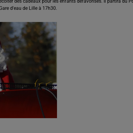
écolter des cadeaux pour les enfants défavorisés. Il partira du P
Gare d'eau de Lille à 17h30.