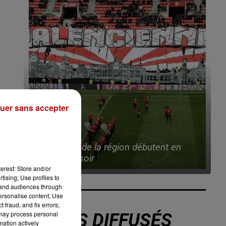
uer sans accepter
7 août 2026
Deux clubs de la région débutent en
Ligue 3 ce soir
erest: Store and/or
tising; Use profiles to
tand audiences through
personalise content; Use
 fraud, and fix errors;
 may process personal
TITRES DIFFUSÉS
mation actively