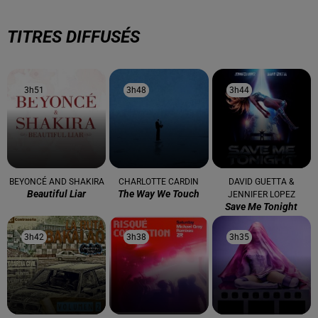
TITRES DIFFUSÉS
3h51
3h51
3h48
3h48
3h44
3h44
BEYONCÉ AND SHAKIRA
CHARLOTTE CARDIN
DAVID GUETTA &
Beautiful Liar
The Way We Touch
JENNIFER LOPEZ
Save Me Tonight
3h42
3h42
3h38
3h38
3h35
3h35