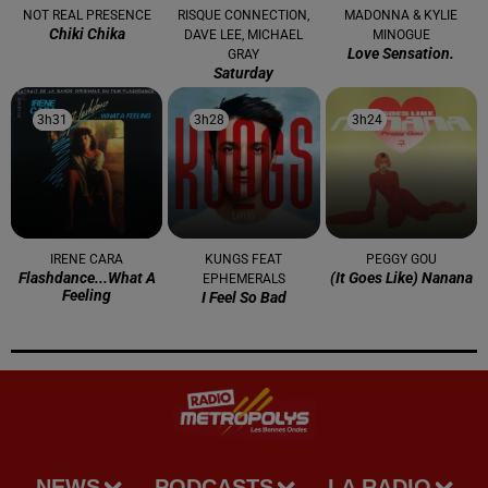
NOT REAL PRESENCE
RISQUE CONNECTION,
MADONNA & KYLIE
Chiki Chika
DAVE LEE, MICHAEL
MINOGUE
Love Sensation.
GRAY
Saturday
3h31
3h31
3h28
3h28
3h24
3h24
IRENE CARA
KUNGS FEAT
PEGGY GOU
Flashdance...what A
(it Goes Like) Nanana
EPHEMERALS
Feeling
I Feel So Bad
NEWS
PODCASTS
LA RADIO