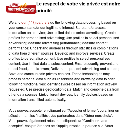
Le respect de votre vie privée est notre
priorité
We and
our (447) partners
do the following data processing based on
your consent and/or our legitimate interest: Store and/or access
information on a device; Use limited data to select advertising; Create
profiles for personalised advertising; Use profiles to select personalised
THE PERFECT KISS
advertising; Measure advertising performance; Measure content
performance; Understand audiences through statistics or combinations
of data from different sources; Develop and improve services; Create
Le 9ème single des New Order, The Perfect Kiss, sorti en
profiles to personalise content; Use profiles to select personalised
1985 y figure aussi ! Avec sa basse funky, des synthés et
content; Use limited data to select content; Ensure security, prevent and
un sample de...Cris de grenouilles !
detect fraud, and fix errors; Deliver and present advertising and content;
Save and communicate privacy choices. These technologies may
On entend également du Peter Gabriel («
I Have the Touch
process personal data such as IP address and browsing data to offer
following functionalities: Identify devices based on information actively
») les Korgis ( «
Everybody’s Got to Learn Sometime
») ou
requested; Use precise geolocation data; Match and combine data from
bien Public Image ( «
The Order of Death
»).
other data sources; Link different devices; Identify devices based on
information transmitted automatically.
Vous pouvez accepter en cliquant sur "Accepter et fermer", ou affiner en
sélectionnant les finalités et/ou partenaires dans "Gérer mes choix".
Vous pouvez également refuser en cliquant sur "Continuer sans
accepter". Vos préférences ne s'appliqueront que pour ce site. Vous