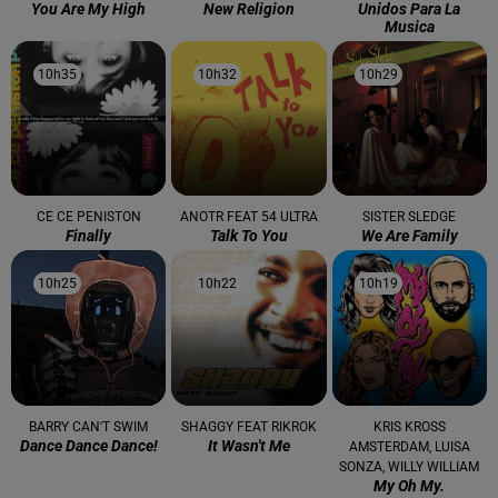
You Are My High
New Religion
Unidos Para La
Musica
10h35
10h35
10h32
10h32
10h29
10h29
CE CE PENISTON
ANOTR FEAT 54 ULTRA
SISTER SLEDGE
Finally
Talk To You
We Are Family
10h25
10h25
10h22
10h22
10h19
10h19
BARRY CAN'T SWIM
SHAGGY FEAT RIKROK
KRIS KROSS
Dance Dance Dance!
It Wasn't Me
AMSTERDAM, LUISA
SONZA, WILLY WILLIAM
My Oh My.