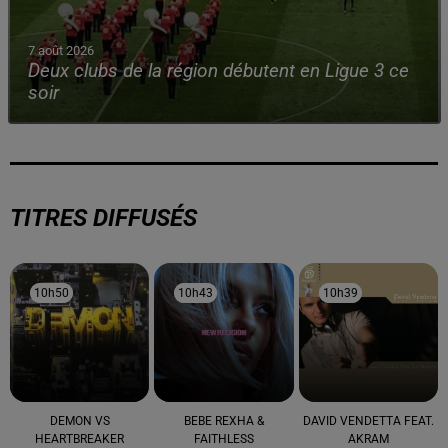
7 août 2026
Deux clubs de la région débutent en Ligue 3 ce
soir
TITRES DIFFUSÉS
10h50
10h50
10h43
10h43
10h39
10h39
DEMON VS
BEBE REXHA &
DAVID VENDETTA FEAT.
HEARTBREAKER
FAITHLESS
AKRAM