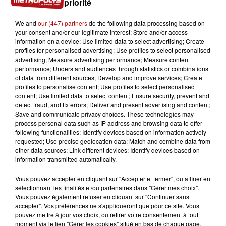
priorité
We and
our (447) partners
do the following data processing based on
your consent and/or our legitimate interest: Store and/or access
information on a device; Use limited data to select advertising; Create
profiles for personalised advertising; Use profiles to select personalised
advertising; Measure advertising performance; Measure content
7 août 2026
performance; Understand audiences through statistics or combinations
La forêt de Mormal inaccessible jusqu'en 2027
of data from different sources; Develop and improve services; Create
profiles to personalise content; Use profiles to select personalised
content; Use limited data to select content; Ensure security, prevent and
detect fraud, and fix errors; Deliver and present advertising and content;
Save and communicate privacy choices. These technologies may
process personal data such as IP address and browsing data to offer
following functionalities: Identify devices based on information actively
requested; Use precise geolocation data; Match and combine data from
other data sources; Link different devices; Identify devices based on
information transmitted automatically.
Vous pouvez accepter en cliquant sur "Accepter et fermer", ou affiner en
sélectionnant les finalités et/ou partenaires dans "Gérer mes choix".
Vous pouvez également refuser en cliquant sur "Continuer sans
accepter". Vos préférences ne s'appliqueront que pour ce site. Vous
pouvez mettre à jour vos choix, ou retirer votre consentement à tout
moment via le lien "Gérer les cookies" situé en bas de chaque page.