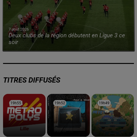
7 août 2026
Deux clubs de la région débutent en Ligue 3 ce
soir
TITRES DIFFUSÉS
19h55
19h55
19h52
19h52
19h49
19h49