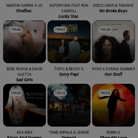
MARTIN GARRIX X U2
SUPERFUNK FEAT RON
DISCO LINES & TINASHE
Fireflies.
No Broke Boys
CARROLL
Lucky Star.
19h46
19h46
19h42
19h42
19h38
19h38
BEBE REXHA & DAVID
TOPIC & BECKY G
KYGO X DONNA SUMMER
Sorry Papi
Hot Stuff
GUETTA
Sad Girls
19h36
19h36
19h32
19h32
19h28
19h28
AVA MAX
TAME IMPALA & JENNIE
ROBIN S.
Kings And Queens
Dracula
Show Me Love