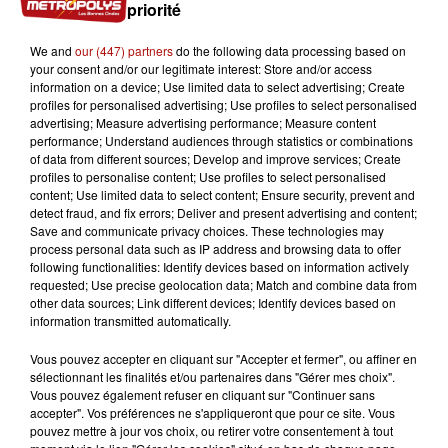
priorité
We and
our (447) partners
do the following data processing based on
your consent and/or our legitimate interest: Store and/or access
information on a device; Use limited data to select advertising; Create
profiles for personalised advertising; Use profiles to select personalised
advertising; Measure advertising performance; Measure content
performance; Understand audiences through statistics or combinations
of data from different sources; Develop and improve services; Create
7 août 2026
profiles to personalise content; Use profiles to select personalised
La forêt de Mormal inaccessible jusqu'en 2027
content; Use limited data to select content; Ensure security, prevent and
detect fraud, and fix errors; Deliver and present advertising and content;
Save and communicate privacy choices. These technologies may
process personal data such as IP address and browsing data to offer
following functionalities: Identify devices based on information actively
requested; Use precise geolocation data; Match and combine data from
other data sources; Link different devices; Identify devices based on
information transmitted automatically.
Vous pouvez accepter en cliquant sur "Accepter et fermer", ou affiner en
sélectionnant les finalités et/ou partenaires dans "Gérer mes choix".
Vous pouvez également refuser en cliquant sur "Continuer sans
accepter". Vos préférences ne s'appliqueront que pour ce site. Vous
pouvez mettre à jour vos choix, ou retirer votre consentement à tout