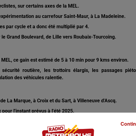
yclistes, sur certains axes de la MEL.
 expérimentation au carrefour Saint-Maur, à La Madeleine.
s par cycle et a donc été multiplié par 4.
ur le Grand Boulevard, de Lille vers Roubaix-Tourcoing.
 la MEL, ce gain est estimé de 5 à 10 min pour 9 kms environ.
curité routière, les trottoirs élargis, les passages piét
lation des véhicules ralentie.
de La Marque, à Croix et du Sart, à Villeneuve d'Ascq.
pour l'instant prévus à l'été 2025.
'axe, quotidiennement très emprunté.
Contin