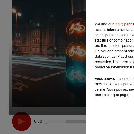
We and
our (447) partn
access information on a 
select personalised ad
statistics or combinatio
profiles to select person
Deliver and present adv
data such as IP address 
requested; Use precise g
based on information tra
Vous pouvez accepter en 
mes choix". Vous pouvez
ce site. Vous pouvez met
bas de chaque page.
0:00