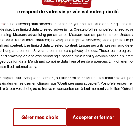
Le respect de votre vie privée est notre priorité
ers
do the following data processing based on your consent and/or our legitimate int
device; Use limited data to select advertising; Create profiles for personalised adver
vertising; Measure advertising performance; Measure content performance; Unders
ns of data from different sources; Develop and improve services; Create profiles to 
alised content; Use limited data to select content; Ensure security, prevent and detect
ertising and content; Save and communicate privacy choices. These technologies
and browsing data to offer following functionalities: Identify devices based on infor
eolocation data; Match and combine data from other data sources; Link different de
nsmitted automatically.
cliquant sur "Accepter et fermer", ou affiner en sélectionnant les finalités et/ou pa
 également refuser en cliquant sur "Continuer sans accepter". Vos préférences ne 
tre à jour vos choix, ou retirer votre consentement à tout moment via le lien "Gérer 
Gérer mes choix
Accepter et fermer
52 