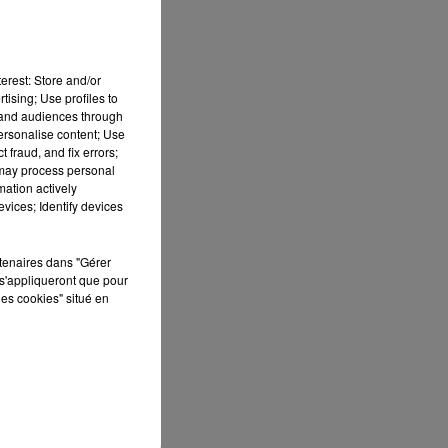
erest: Store and/or
tising; Use profiles to
tand audiences through
personalise content; Use
 fraud, and fix errors;
 may process personal
mation actively
vices; Identify devices
rtenaires dans "Gérer
s'appliqueront que pour
les cookies" situé en
sec