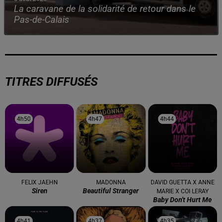
La caravane de la solidarité de retour dans le
Pas-de-Calais
TITRES DIFFUSÉS
4h50
4h50
4h47
4h47
4h44
4h44
FELIX JAEHN
MADONNA
DAVID GUETTA X ANNE
Siren
Beautiful Stranger
MARIE X COI LERAY
Baby Don't Hurt Me
4h41
4h41
4h37
4h37
4h35
4h35