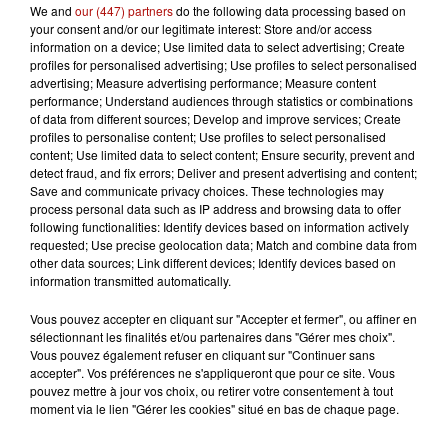
We and
our (447) partners
do the following data processing based on
your consent and/or our legitimate interest: Store and/or access
6 août 2026
information on a device; Use limited data to select advertising; Create
« L'Odysée » bientôt en 70 mm au Kinepolis de
profiles for personalised advertising; Use profiles to select personalised
advertising; Measure advertising performance; Measure content
Lomme !
performance; Understand audiences through statistics or combinations
of data from different sources; Develop and improve services; Create
profiles to personalise content; Use profiles to select personalised
content; Use limited data to select content; Ensure security, prevent and
detect fraud, and fix errors; Deliver and present advertising and content;
Save and communicate privacy choices. These technologies may
process personal data such as IP address and browsing data to offer
following functionalities: Identify devices based on information actively
requested; Use precise geolocation data; Match and combine data from
other data sources; Link different devices; Identify devices based on
information transmitted automatically.
Vous pouvez accepter en cliquant sur "Accepter et fermer", ou affiner en
sélectionnant les finalités et/ou partenaires dans "Gérer mes choix".
Vous pouvez également refuser en cliquant sur "Continuer sans
accepter". Vos préférences ne s'appliqueront que pour ce site. Vous
pouvez mettre à jour vos choix, ou retirer votre consentement à tout
moment via le lien "Gérer les cookies" situé en bas de chaque page.