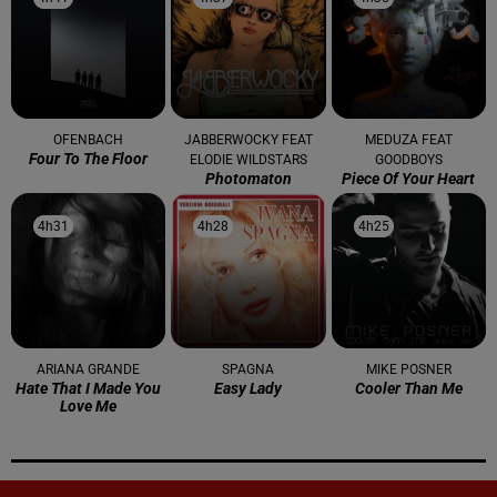
OFENBACH
JABBERWOCKY FEAT
MEDUZA FEAT
Four To The Floor
ELODIE WILDSTARS
GOODBOYS
Photomaton
Piece Of Your Heart
4h31
4h31
4h28
4h28
4h25
4h25
ARIANA GRANDE
SPAGNA
MIKE POSNER
Hate That I Made You
Easy Lady
Cooler Than Me
Love Me