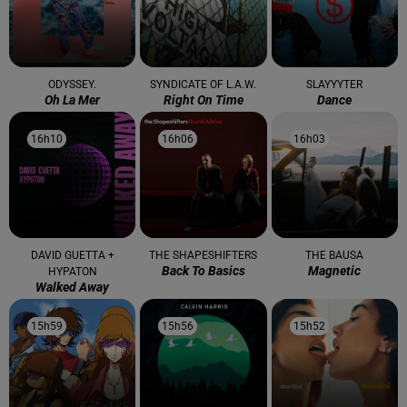
ODYSSEY.
SYNDICATE OF L.A.W.
SLAYYYTER
Oh La Mer
Right On Time
Dance
16h10
16h10
16h06
16h06
16h03
16h03
DAVID GUETTA +
THE SHAPESHIFTERS
THE BAUSA
Back To Basics
Magnetic
HYPATON
Walked Away
15h59
15h59
15h56
15h56
15h52
15h52