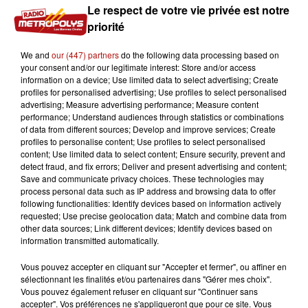
Le respect de votre vie privée est notre
priorité
We and
our (447) partners
do the following data processing based on
your consent and/or our legitimate interest: Store and/or access
information on a device; Use limited data to select advertising; Create
profiles for personalised advertising; Use profiles to select personalised
advertising; Measure advertising performance; Measure content
performance; Understand audiences through statistics or combinations
of data from different sources; Develop and improve services; Create
profiles to personalise content; Use profiles to select personalised
content; Use limited data to select content; Ensure security, prevent and
7 août 2026
detect fraud, and fix errors; Deliver and present advertising and content;
La forêt de Mormal inaccessible jusqu'en 2027
Save and communicate privacy choices. These technologies may
process personal data such as IP address and browsing data to offer
following functionalities: Identify devices based on information actively
requested; Use precise geolocation data; Match and combine data from
other data sources; Link different devices; Identify devices based on
information transmitted automatically.
Vous pouvez accepter en cliquant sur "Accepter et fermer", ou affiner en
sélectionnant les finalités et/ou partenaires dans "Gérer mes choix".
Vous pouvez également refuser en cliquant sur "Continuer sans
accepter". Vos préférences ne s'appliqueront que pour ce site. Vous