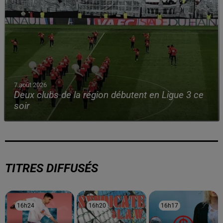
7 août 2026
Deux clubs de la région débutent en Ligue 3 ce
soir
TITRES DIFFUSÉS
16h24
16h24
16h20
16h20
16h17
16h17