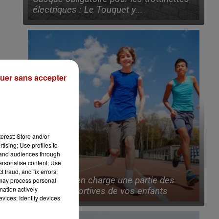
électriques : Le Touquet y...
uer sans accepter
erest: Store and/or
tising; Use profiles to
tand audiences through
personalise content; Use
6 août 2026
 fraud, and fix errors;
Lille prend en charge une partie des
 may process personal
mation actively
licences sportives de vos enfants
vices; Identify devices