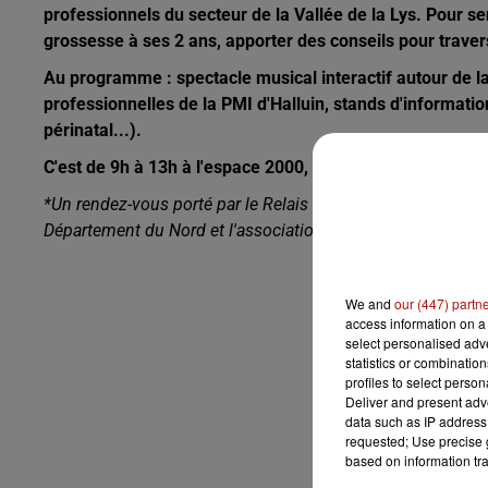
professionnels du secteur de la Vallée de la Lys. Pour sen
grossesse à ses 2 ans, apporter des conseils pour traver
Au programme : spectacle musical interactif autour de la
professionnelles de la PMI d'Halluin, stands d'informat
périnatal...).
C'est de 9h à 13h à l'espace 2000, salle Georges Strasee
*Un rendez-vous porté par le Relais Enfance du SIVU, la M
Département du Nord et l'association Naître et Grandir au 
We and
our (447) partn
access information on a 
select personalised ad
statistics or combinatio
profiles to select person
Deliver and present adv
data such as IP address 
requested; Use precise g
based on information tra