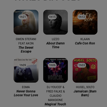
1h21
1h21
1h15
1h15
1h12
1h12
GWEN STEFANI
LIZZO
KLAAN
About Damn
Cafe Con Ron
FEAT AKON
Time
The Sweet
Escape
1h09
1h09
1h06
1h06
1h03
1h03
EGMA
DJ YOUCEF &
HUGEL, SOLTO
Never Gonna
Jamaican (bam
FRED FALKE &
Loose Your Love
Bam)
CLAUDIO
MANGIONE
Magical Touch