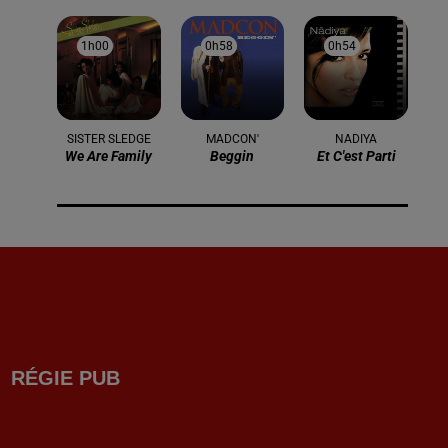
1h00
1h00
0h58
0h58
0h54
0h54
SISTER SLEDGE
MADCON'
NADIYA
We Are Family
Beggin
Et C'est Parti
RÉGIE PUB