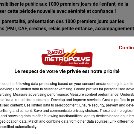
sibiliser le public aux 1000 premiers jours de l'enfant, de la
ser cette période nouvelle avec sérénité et confiance !
 parentalité, présentation des 1000 premiers jours par les
ions (PMI, CAF, crèches, relais petite enfance, accompagnement
le à Wervicq-Sud, entrée libre.
Contin
aison des Parents de la Métropole Roubaix-Tourcoing, le
Naturel
Le respect de votre vie privée est notre priorité
ers
do the following data processing based on your consent and/or our legitimate int
device; Use limited data to select advertising; Create profiles for personalised adver
vertising; Measure advertising performance; Measure content performance; Unders
ns of data from different sources; Develop and improve services; Create profiles to 
alised content; Use limited data to select content; Ensure security, prevent and detect
ertising and content; Save and communicate privacy choices. These technologies
and browsing data to offer following functionalities: Identify devices based on infor
eolocation data; Match and combine data from other data sources; Link different de
nsmitted automatically.