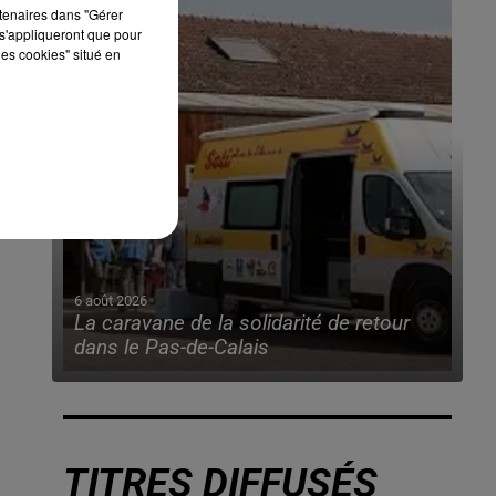
rtenaires dans "Gérer
s'appliqueront que pour
les cookies" situé en
6 août 2026
La caravane de la solidarité de retour
dans le Pas-de-Calais
TITRES DIFFUSÉS