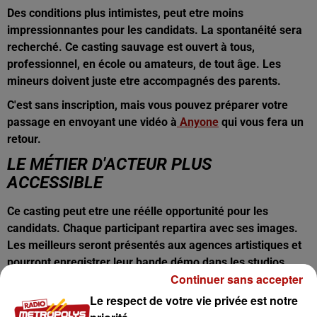
Des conditions plus intimistes, peut etre moins
impressionnantes pour les candidats. La spontanéité sera
recherché. Ce casting sauvage est ouvert à tous,
professionnel, en école ou amateurs, de tout âge. Les
mineurs doivent juste etre accompagnés des parents.
C'est sans inscription, mais vous pouvez préparer votre
passage en envoyant une vidéo à
Anyone
qui vous fera un
retour.
LE MÉTIER D'ACTEUR PLUS
ACCESSIBLE
Ce casting peut etre une réélle opportunité pour les
candidats. Chaque participant repartira avec ses images.
Les meilleurs seront présentés aux agences artistiques et
pourront enregistrer leur bande démo dans les studios
Continuer sans accepter
d'Anyone à Paris.
Le respect de votre vie privée est notre
Lancement de la tournée du "Camion Casting" à Lille ces 9