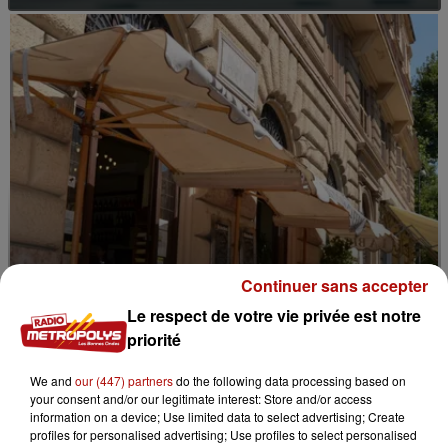
Continuer sans accepter
Le respect de votre vie privée est notre
priorité
13h23
We and
our (447) partners
do the following data processing based on
Vous ne pourrez bientôt plus fumer en terrasse
your consent and/or our legitimate interest: Store and/or access
chez nos voisins belges
information on a device; Use limited data to select advertising; Create
profiles for personalised advertising; Use profiles to select personalised