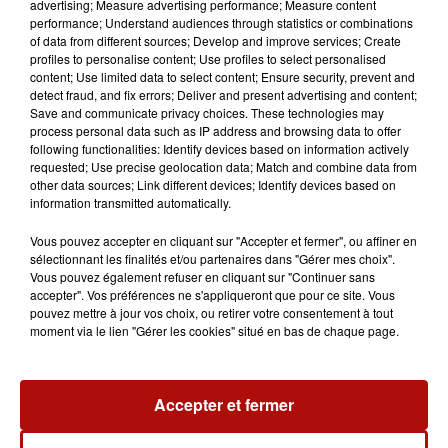
advertising; Measure advertising performance; Measure content
performance; Understand audiences through statistics or combinations
of data from different sources; Develop and improve services; Create
profiles to personalise content; Use profiles to select personalised
content; Use limited data to select content; Ensure security, prevent and
detect fraud, and fix errors; Deliver and present advertising and content;
Save and communicate privacy choices. These technologies may
process personal data such as IP address and browsing data to offer
following functionalities: Identify devices based on information actively
requested; Use precise geolocation data; Match and combine data from
other data sources; Link different devices; Identify devices based on
information transmitted automatically.
Vous pouvez accepter en cliquant sur "Accepter et fermer", ou affiner en
sélectionnant les finalités et/ou partenaires dans "Gérer mes choix".
Vous pouvez également refuser en cliquant sur "Continuer sans
accepter". Vos préférences ne s'appliqueront que pour ce site. Vous
pouvez mettre à jour vos choix, ou retirer votre consentement à tout
moment via le lien "Gérer les cookies" situé en bas de chaque page.
11h12
Un chantier perturbe la circulation à Houdain
Accepter et fermer