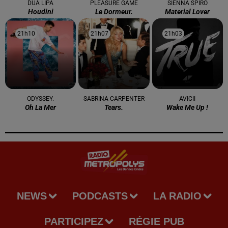
DUA LIPA
PLEASURE GAME
SIENNA SPIRO
Houdini
Le Dormeur.
Material Lover
21h10
21h10
21h07
21h07
21h03
21h03
ODYSSEY.
SABRINA CARPENTER
AVICII
Oh La Mer
Tears.
Wake Me Up !
NEWS
PODCASTS
LA RADIO
PARTICIPEZ
RÉGIE PUB