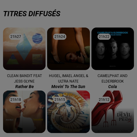
TITRES DIFFUSÉS
21h27
21h27
21h24
21h24
21h22
21h22
CLEAN BANDIT FEAT
HUGEL, IMAEL ANGEL &
CAMELPHAT AND
JESS GLYNE
ULTRA NATE
ELDERBROOK
Rather Be
Movin' To The Sun
Cola
21h18
21h18
21h15
21h15
21h12
21h12