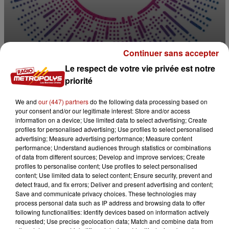
Continuer sans accepter
Le respect de votre vie privée est notre
priorité
We and
our (447) partners
do the following data processing based on
your consent and/or our legitimate interest: Store and/or access
0:00
1 min 44 sec
information on a device; Use limited data to select advertising; Create
profiles for personalised advertising; Use profiles to select personalised
advertising; Measure advertising performance; Measure content
performance; Understand audiences through statistics or combinations
of data from different sources; Develop and improve services; Create
6 septembre 2024 - 1 min 44 sec
profiles to personalise content; Use profiles to select personalised
LA MINUTE SANTÉ AVEC POLE VISION
content; Use limited data to select content; Ensure security, prevent and
detect fraud, and fix errors; Deliver and present advertising and content;
Save and communicate privacy choices. These technologies may
process personal data such as IP address and browsing data to offer
following functionalities: Identify devices based on information actively
requested; Use precise geolocation data; Match and combine data from