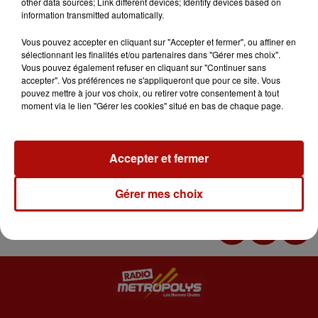
other data sources; Link different devices; Identify devices based on
information transmitted automatically.
Vous pouvez accepter en cliquant sur "Accepter et fermer", ou affiner en
sélectionnant les finalités et/ou partenaires dans "Gérer mes choix".
Pôle Vision est un centre de chirurgie réfractive basé à Lille,
Vous pouvez également refuser en cliquant sur "Continuer sans
dédié au traitement des troubles de la vision. Développée
accepter". Vos préférences ne s'appliqueront que pour ce site. Vous
depuis près de trente ans, la chirurgie réfractive est une
pouvez mettre à jour vos choix, ou retirer votre consentement à tout
moment via le lien "Gérer les cookies" situé en bas de chaque page.
technique médicale fiable et d’une grande précision qui
corrige la presbytie, la myopie, l’hypermétropie et
l’astigmatisme.
Accepter et fermer
Gaetan Bellatrèche, Directeur de
Pole Vision à Lille,
nous en
présente les différents domaines d'activité.
Gérer mes choix