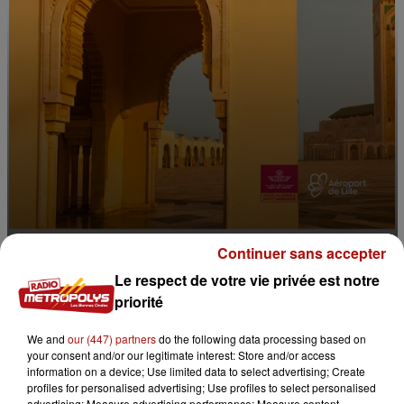
Continuer sans accepter
Le respect de votre vie privée est notre
0:00
priorité
1 min 38 sec
We and
our (447) partners
do the following data processing based on
your consent and/or our legitimate interest: Store and/or access
information on a device; Use limited data to select advertising; Create
27 avril 2026 - 1 min 38 sec
profiles for personalised advertising; Use profiles to select personalised
advertising; Measure advertising performance; Measure content