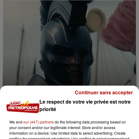
Continuer sans accepter
Le respect de votre vie privée est notre
priorité
11h39
« L'Odysée » bientôt en 70 mm au Kinepolis de
We and
our (447) partners
do the following data processing based on
Lomme !
your consent and/or our legitimate interest: Store and/or access
information on a device; Use limited data to select advertising; Create
profiles for personalised advertising; Use profiles to select personalised