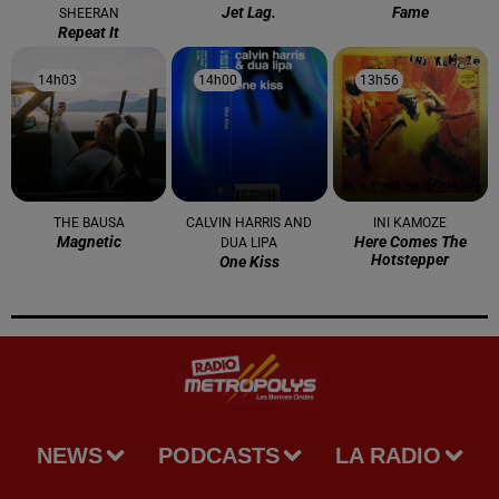
Jet Lag.
Fame
SHEERAN
Repeat It
14h03
14h03
14h00
14h00
13h56
13h56
THE BAUSA
CALVIN HARRIS AND
INI KAMOZE
Magnetic
Here Comes The
DUA LIPA
Hotstepper
One Kiss
NEWS
PODCASTS
LA RADIO