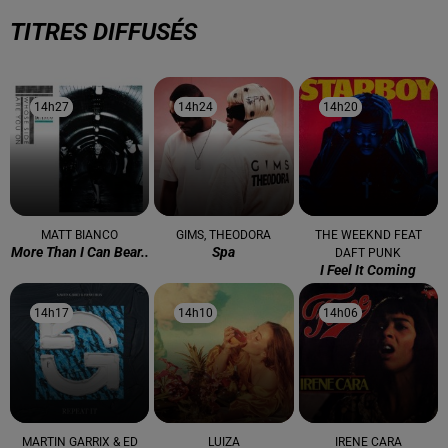
TITRES DIFFUSÉS
14h27
14h27
14h24
14h24
14h20
14h20
MATT BIANCO
GIMS, THEODORA
THE WEEKND FEAT
More Than I Can Bear..
Spa
DAFT PUNK
I Feel It Coming
14h17
14h17
14h10
14h10
14h06
14h06
MARTIN GARRIX & ED
LUIZA
IRENE CARA