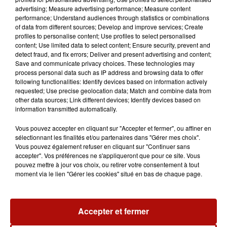
advertising; Measure advertising performance; Measure content
performance; Understand audiences through statistics or combinations
of data from different sources; Develop and improve services; Create
profiles to personalise content; Use profiles to select personalised
content; Use limited data to select content; Ensure security, prevent and
detect fraud, and fix errors; Deliver and present advertising and content;
Save and communicate privacy choices. These technologies may
process personal data such as IP address and browsing data to offer
following functionalities: Identify devices based on information actively
requested; Use precise geolocation data; Match and combine data from
other data sources; Link different devices; Identify devices based on
information transmitted automatically.
Vous pouvez accepter en cliquant sur "Accepter et fermer", ou affiner en
sélectionnant les finalités et/ou partenaires dans "Gérer mes choix".
Vous pouvez également refuser en cliquant sur "Continuer sans
accepter". Vos préférences ne s'appliqueront que pour ce site. Vous
pouvez mettre à jour vos choix, ou retirer votre consentement à tout
moment via le lien "Gérer les cookies" situé en bas de chaque page.
10h51
Casque obligatoire pour les trottinettes
électriques : Le Touquet y...
Accepter et fermer