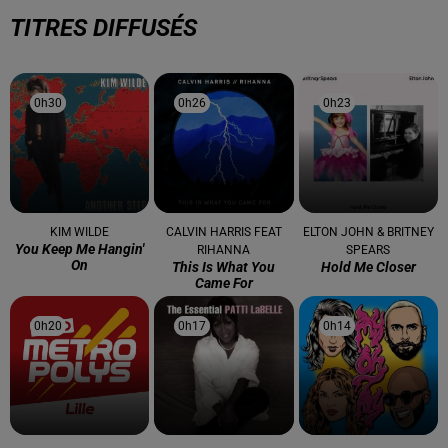
TITRES DIFFUSÉS
0h30
0h30
0h26
0h26
0h23
0h23
KIM WILDE
CALVIN HARRIS FEAT
ELTON JOHN & BRITNEY
You Keep Me Hangin'
RIHANNA
SPEARS
On
This Is What You
Hold Me Closer
Came For
0h20
0h20
0h17
0h17
0h14
0h14