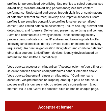
profiles for personalised advertising; Use profiles to select personalised
advertising; Measure advertising performance; Measure content
performance; Understand audiences through statistics or combinations
of data from different sources; Develop and improve services; Create
profiles to personalise content; Use profiles to select personalised
content; Use limited data to select content; Ensure security, prevent and
detect fraud, and fix errors; Deliver and present advertising and content;
Save and communicate privacy choices. These technologies may
process personal data such as IP address and browsing data to offer
following functionalities: Identify devices based on information actively
requested; Use precise geolocation data; Match and combine data from
other data sources; Link different devices; Identify devices based on
information transmitted automatically.
Vous pouvez accepter en cliquant sur "Accepter et fermer", ou affiner en
sélectionnant les finalités et/ou partenaires dans "Gérer mes choix".
Vous pouvez également refuser en cliquant sur "Continuer sans
accepter". Vos préférences ne s'appliqueront que pour ce site. Vous
pouvez mettre à jour vos choix, ou retirer votre consentement à tout
7 août 2026
Le Jardin des plantes veut devenir Jardin
moment via le lien "Gérer les cookies" situé en bas de chaque page.
botanique
Accepter et fermer