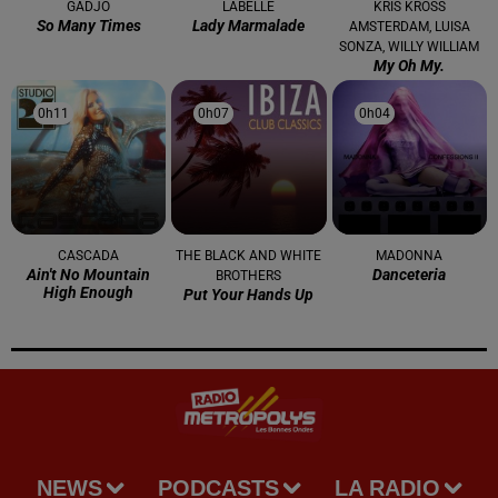
GADJO
LABELLE
KRIS KROSS
So Many Times
Lady Marmalade
AMSTERDAM, LUISA
SONZA, WILLY WILLIAM
My Oh My.
0h11
0h11
0h07
0h07
0h04
0h04
CASCADA
THE BLACK AND WHITE
MADONNA
Ain't No Mountain
Danceteria
BROTHERS
High Enough
Put Your Hands Up
NEWS
PODCASTS
LA RADIO