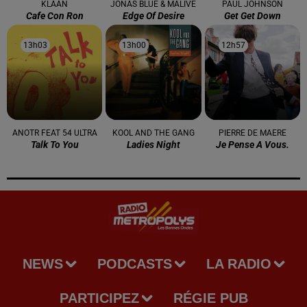
KLAAN
JONAS BLUE & MALIVE
PAUL JOHNSON
Cafe Con Ron
Edge Of Desire
Get Get Down
13h03
13h03
13h00
13h00
12h57
12h57
ANOTR FEAT 54 ULTRA
KOOL AND THE GANG
PIERRE DE MAERE
Talk To You
Ladies Night
Je Pense A Vous.
NEWS
PODCASTS
LA RADIO
PARTICIPEZ
RÉGIE PUB