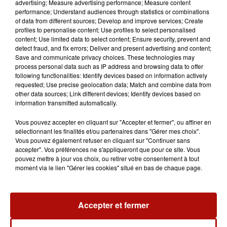
advertising; Measure advertising performance; Measure content
performance; Understand audiences through statistics or combinations
of data from different sources; Develop and improve services; Create
profiles to personalise content; Use profiles to select personalised
content; Use limited data to select content; Ensure security, prevent and
detect fraud, and fix errors; Deliver and present advertising and content;
Save and communicate privacy choices. These technologies may
process personal data such as IP address and browsing data to offer
following functionalities: Identify devices based on information actively
requested; Use precise geolocation data; Match and combine data from
other data sources; Link different devices; Identify devices based on
information transmitted automatically.
Vous pouvez accepter en cliquant sur "Accepter et fermer", ou affiner en
sélectionnant les finalités et/ou partenaires dans "Gérer mes choix".
Vous pouvez également refuser en cliquant sur "Continuer sans
accepter". Vos préférences ne s'appliqueront que pour ce site. Vous
pouvez mettre à jour vos choix, ou retirer votre consentement à tout
moment via le lien "Gérer les cookies" situé en bas de chaque page.
10h25
Bientôt une course d'orientation au ValJoly !
Accepter et fermer