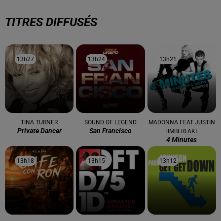
TITRES DIFFUSÉS
13h27
13h27
13h24
13h24
13h21
13h21
TINA TURNER
SOUND OF LEGEND
MADONNA FEAT JUSTIN
Private Dancer
San Francisco
TIMBERLAKE
4 Minutes
13h18
13h18
13h15
13h15
13h12
13h12