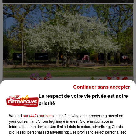
Continuer sans accepter
Le respect de votre vie privée est notre
priorité
11h05
We and
our (447) partners
do the following data processing based on
Le Jardin des plantes veut devenir Jardin
your consent and/or our legitimate interest: Store and/or access
botanique
information on a device; Use limited data to select advertising; Create
profiles for personalised advertising; Use profiles to select personalised