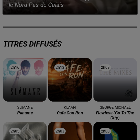
le Nord-Pas-de-Calais
TITRES DIFFUSÉS
2h16
2h16
2h13
2h13
2h09
2h09
SLIMANE
KLAAN
GEORGE MICHAEL
Paname
Cafe Con Ron
Flawless (go To The
City)
2h05
2h05
2h03
2h03
2h00
2h00