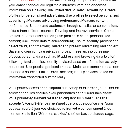
your consent and/or our legitimate interest: Store and/or access
5 août 2026
information on a device; Use limited data to select advertising; Create
La MEL cherche ses nouveaux ambassadeurs
profiles for personalised advertising; Use profiles to select personalised
du climat
advertising; Measure advertising performance; Measure content
performance; Understand audiences through statistics or combinations
of data from different sources; Develop and improve services; Create
profiles to personalise content; Use profiles to select personalised
content; Use limited data to select content; Ensure security, prevent and
detect fraud, and fix errors; Deliver and present advertising and content;
Save and communicate privacy choices. These technologies may
process personal data such as IP address and browsing data to offer
following functionalities: Identify devices based on information actively
requested; Use precise geolocation data; Match and combine data from
other data sources; Link different devices; Identify devices based on
information transmitted automatically.
Vous pouvez accepter en cliquant sur "Accepter et fermer", ou affiner en
sélectionnant les finalités et/ou partenaires dans "Gérer mes choix".
Vous pouvez également refuser en cliquant sur "Continuer sans
accepter". Vos préférences ne s'appliqueront que pour ce site. Vous
pouvez mettre à jour vos choix, ou retirer votre consentement à tout
moment via le lien "Gérer les cookies" situé en bas de chaque page.