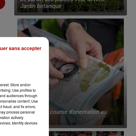
Jardin botanique
uer sans accepter
erest: Store and/or
tising; Use profiles to
tand audiences through
personalise content; Use
10h25
 fraud, and fix errors;
Bientôt une course d'orientation au
 may process personal
mation actively
ValJoly !
vices; Identify devices