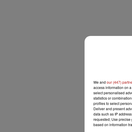
We and
our (447) partn
access information on a 
select personalised ad
statistics or combinatio
profiles to select person
Deliver and present adv
data such as IP address 
requested; Use precise g
based on information tra