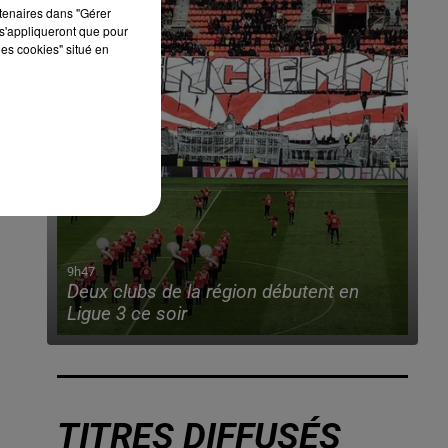
rtenaires dans "Gérer
s'appliqueront que pour
les cookies" situé en
9h47
Deux clubs de la région débutent en
Ligue 3 ce soir
TITRES DIFFUSÉS