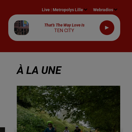
Live :
Metropolys Lille
Webradios
That's The Way Love Is
TEN CITY
À LA UNE