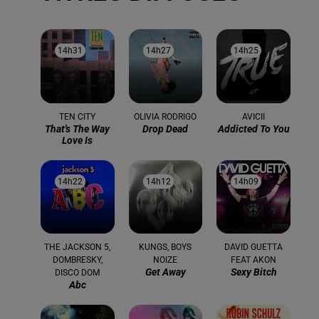
14h31
14h31
14h27
14h27
14h25
14h25
TEN CITY
OLIVIA RODRIGO
AVICII
That's The Way
Drop Dead
Addicted To You
Love Is
14h22
14h22
14h12
14h12
14h09
14h09
THE JACKSON 5,
KUNGS, BOYS
DAVID GUETTA
DOMBRESKY,
NOIZE
FEAT AKON
Get Away
Sexy Bitch
DISCO DOM
Abc