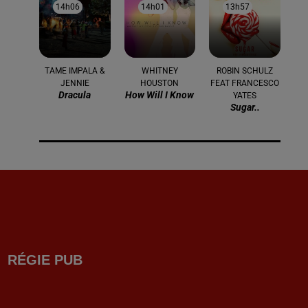
14h06
14h06
14h01
14h01
13h57
13h57
TAME IMPALA &
WHITNEY
ROBIN SCHULZ
JENNIE
HOUSTON
FEAT FRANCESCO
Dracula
How Will I Know
YATES
Sugar..
RÉGIE PUB