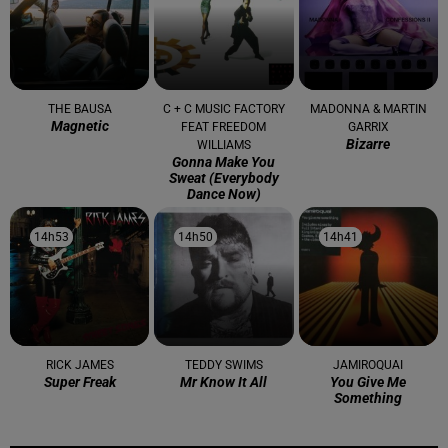
THE BAUSA
C + C MUSIC FACTORY
MADONNA & MARTIN
Magnetic
FEAT FREEDOM
GARRIX
Bizarre
WILLIAMS
Gonna Make You
Sweat (everybody
Dance Now)
14h53
14h53
14h50
14h50
14h41
14h41
RICK JAMES
TEDDY SWIMS
JAMIROQUAI
Super Freak
Mr Know It All
You Give Me
Something