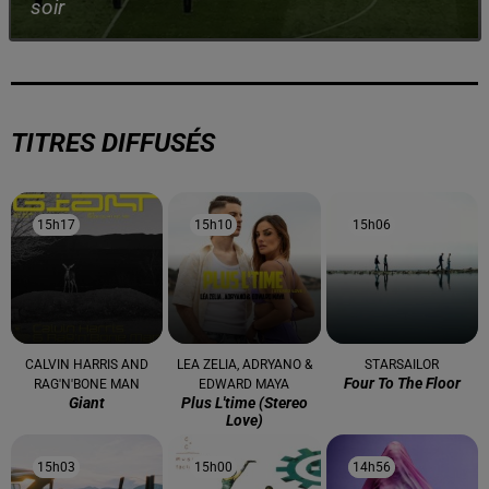
soir
TITRES DIFFUSÉS
15h17
15h17
15h10
15h10
15h06
15h06
CALVIN HARRIS AND
LEA ZELIA, ADRYANO &
STARSAILOR
Four To The Floor
RAG'N'BONE MAN
EDWARD MAYA
Giant
Plus L'time (stereo
Love)
15h03
15h03
15h00
15h00
14h56
14h56