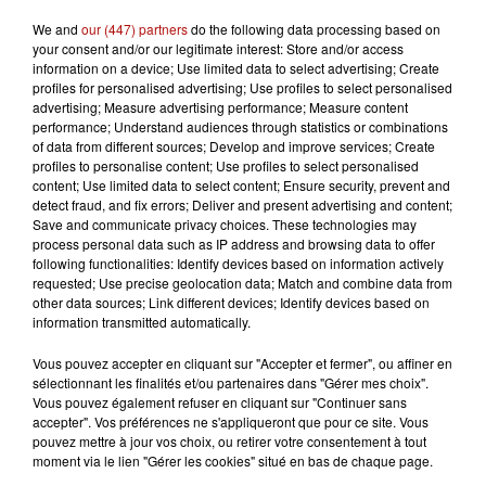
We and
our (447) partners
do the following data processing based on
13h19
your consent and/or our legitimate interest: Store and/or access
La forêt de Mormal inaccessible jusqu'en 2027
information on a device; Use limited data to select advertising; Create
profiles for personalised advertising; Use profiles to select personalised
advertising; Measure advertising performance; Measure content
performance; Understand audiences through statistics or combinations
of data from different sources; Develop and improve services; Create
profiles to personalise content; Use profiles to select personalised
content; Use limited data to select content; Ensure security, prevent and
detect fraud, and fix errors; Deliver and present advertising and content;
Save and communicate privacy choices. These technologies may
process personal data such as IP address and browsing data to offer
following functionalities: Identify devices based on information actively
requested; Use precise geolocation data; Match and combine data from
other data sources; Link different devices; Identify devices based on
information transmitted automatically.
Vous pouvez accepter en cliquant sur "Accepter et fermer", ou affiner en
sélectionnant les finalités et/ou partenaires dans "Gérer mes choix".
Vous pouvez également refuser en cliquant sur "Continuer sans
accepter". Vos préférences ne s'appliqueront que pour ce site. Vous
pouvez mettre à jour vos choix, ou retirer votre consentement à tout
moment via le lien "Gérer les cookies" situé en bas de chaque page.
11h05